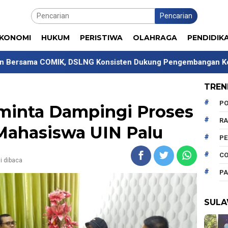
Pencarian
KONOMI
HUKUM
PERISTIWA
OLAHRAGA
PENDIDIK
, DSLNG Konsisten Dukung Pengembangan Kompetensi Mahas
TREN
PO
iminta Dampingi Proses
R
 Mahasiswa UIN Palu
P
CO
i dibaca
PA
SULA