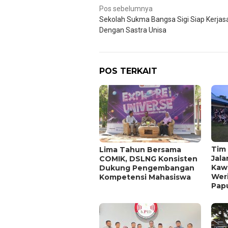
Navigasi
Pos sebelumnya
Sekolah Sukma Bangsa Sigi Siap Kerja
pos
Dengan Sastra Unisa
POS TERKAIT
Tim 
Lima Tahun Bersama
Jala
COMIK, DSLNG Konsisten
Kaw
Dukung Pengembangan
Wer
Kompetensi Mahasiswa
Pap