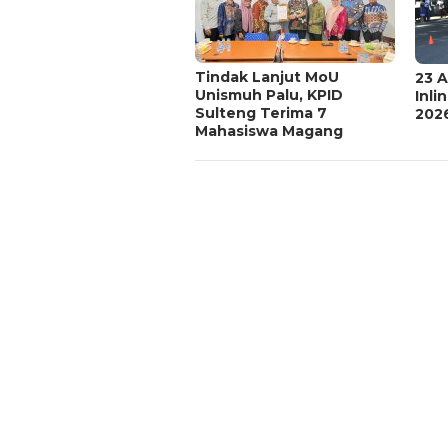
Tindak Lanjut MoU
23 A
Unismuh Palu, KPID
Inli
Sulteng Terima 7
202
Mahasiswa Magang