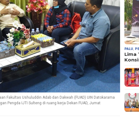
PALU
,
P
Lima
Konsi
an Fakultas Ushuluddin Adab dan Dakwah (FUAD) UIN Datokarama
ngan Pengda IJTI Sulteng di ruang kerja Dekan FUAD, Jumat