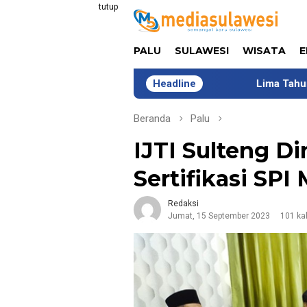
Loncat
tutup
ke
konten
PALU
SULAWESI
WISATA
E
Headline
Lima Tahun Bersama COMIK
Beranda
Palu
IJTI Sulteng D
Sertifikasi SPI
Redaksi
Jumat, 15 September 2023
101 kal