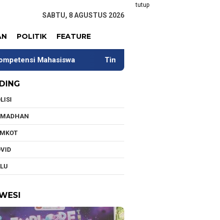
tutup
SABTU, 8 AGUSTUS 2026
AN
POLITIK
FEATURE
iswa
Tim Universitas Indonesia Jalani Pengabdian di 
DING
LISI
AMADHAN
EMKOT
VID
LU
WESI