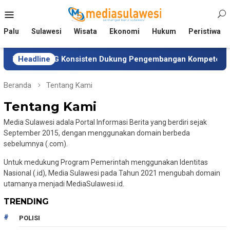
Loncat
Menu
ke
Mobile
konten
Palu
Sulawesi
Wisata
Ekonomi
Hukum
Peristiwa
K, DSLNG Konsisten Dukung Pengembangan Kompetensi Maha
Headline
Beranda
Tentang Kami
Tentang Kami
Media Sulawesi adala Portal Informasi Berita yang berdiri sejak
September 2015, dengan menggunakan domain berbeda
sebelumnya (.com).
Untuk medukung Program Pemerintah menggunakan Identitas
Nasional (.id), Media Sulawesi pada Tahun 2021 mengubah domain
utamanya menjadi MediaSulawesi.id.
TRENDING
POLISI