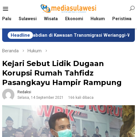
Loncat
Menu
ke
Mobile
konten
Palu
Sulawesi
Wisata
Ekonomi
Hukum
Peristiwa
 Pengabdian di Kawasan Transmigrasi Werianggi-Werabur Papua
Headline
Beranda
Hukum
Kejari Sebut Lidik Dugaan
Korupsi Rumah Tahfidz
Pasangkayu Hampir Rampung
Redaksi
Selasa, 14 September 2021
166 kali dibaca