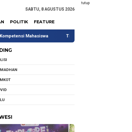
tutup
SABTU, 8 AGUSTUS 2026
AN
POLITIK
FEATURE
a
Tim Universitas Indonesia Jalani Pengabdian di Kaw
DING
LISI
AMADHAN
EMKOT
VID
LU
WESI