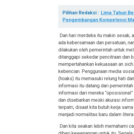
Pilihan Redaksi :
Lima Tahun B
Pengembangan Kompetensi Ma
Dan hari merdeka itu makin sesak, a
ada kebersamaan dan persatuan, na
dilakukan oleh pemerintah untuk meli
ditanggapi sekedar pencitraan dan ba
mempertahankan kekuasaan an sich. K
kebencian. Penggunaan media sosia
(hoaks) itu memasuki relung hati dan 
informasi itu datang dari pemerintah 
informasi dari mereka “oposisional
dan disebarkan meski akurasi infor
terpatri, disaat kita butuh kerja sa
menjadi normalitas baru dalam litera
Dan kita seakan lebih memahami ca
diberi kewenangan untuk itu. Segala