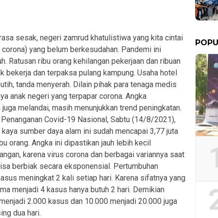
rasa sesak, negeri zamrud khatulistiwa yang kita cintai
POPU
i corona) yang belum berkesudahan. Pandemi ini
 Ratusan ribu orang kehilangan pekerjaan dan ribuan
ak bekerja dan terpaksa pulang kampung. Usaha hotel
tih, tanda menyerah. Dilain pihak para tenaga medis
ya anak negeri yang terpapar corona. Angka
juga melandai, masih menunjukkan trend peningkatan.
 Penanganan Covid-19 Nasional, Sabtu (14/8/2021),
i kaya sumber daya alam ini sudah mencapai 3,77 juta
u orang. Angka ini dipastikan jauh lebih kecil
angan, karena virus corona dan berbagai variannya saat
 bisa berbiak secara eksponensial. Pertumbuhan
 kasus meningkat 2 kali setiap hari. Karena sifatnya yang
tama menjadi 4 kasus hanya butuh 2 hari. Demikian
 menjadi 2.000 kasus dan 10.000 menjadi 20.000 juga
ng dua hari.