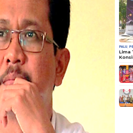
PALU
,
P
Lima
Konsi