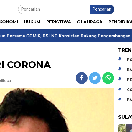
Pencarian
KONOMI
HUKUM
PERISTIWA
OLAHRAGA
PENDIDIK
DSLNG Konsisten Dukung Pengembangan Kompetensi Mahasisw
TREN
PO
I CORONA
R
P
 dibaca
CO
PA
SULA