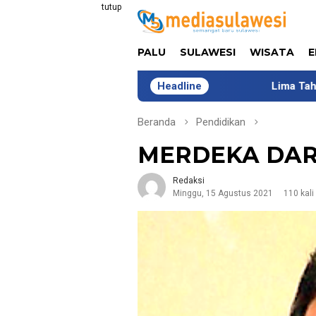
Loncat
tutup
ke
konten
PALU
SULAWESI
WISATA
E
Headline
Lima Tahun Bersama COMIK, 
Beranda
Pendidikan
MERDEKA DAR
Redaksi
Minggu, 15 Agustus 2021
110 kali