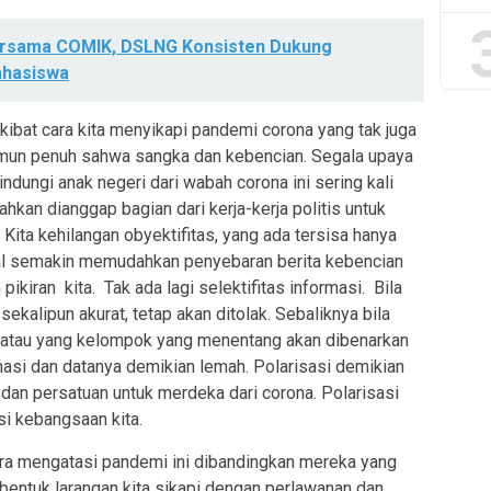
ersama COMIK, DSLNG Konsisten Dukung
hasiswa
kibat cara kita menyikapi pandemi corona yang tak juga
mun penuh sahwa sangka dan kebencian. Segala upaya
ndungi anak negeri dari wabah corona ini sering kali
hkan dianggap bagian dari kerja-kerja politis untuk
ita kehilangan obyektifitas, yang ada tersisa hanya
l semakin memudahkan penyebaran berita kebencian
pikiran kita. Tak ada lagi selektifitas informasi. Bila
sekalipun akurat, tetap akan ditolak. Sebaliknya bila
” atau yang kelompok yang menentang akan dibenarkan
masi dan datanya demikian lemah. Polarisasi demikian
ma dan persatuan untuk merdeka dari corona. Polarisasi
si kebangsaan kita.
ra mengatasi pandemi ini dibandingkan mereka yang
 bentuk larangan kita sikapi dengan perlawanan dan