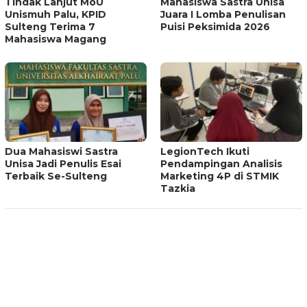
Tindak Lanjut MoU
Mahasiswa Sastra Unisa
Unismuh Palu, KPID
Juara I Lomba Penulisan
Sulteng Terima 7
Puisi Peksimida 2026
Mahasiswa Magang
Dua Mahasiswi Sastra
LegionTech Ikuti
Unisa Jadi Penulis Esai
Pendampingan Analisis
Terbaik Se-Sulteng
Marketing 4P di STMIK
Tazkia