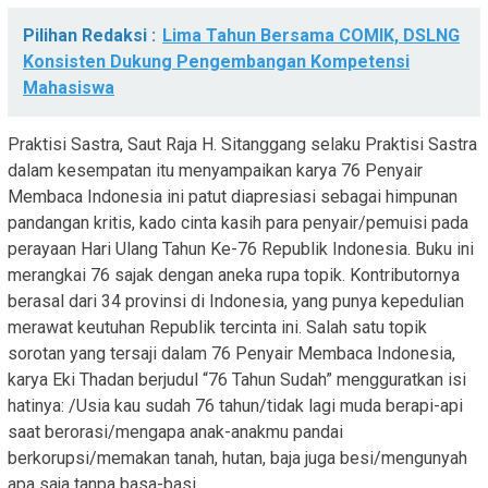
Pilihan Redaksi :
Lima Tahun Bersama COMIK, DSLNG
Konsisten Dukung Pengembangan Kompetensi
Mahasiswa
Praktisi Sastra, Saut Raja H. Sitanggang selaku Praktisi Sastra
dalam kesempatan itu menyampaikan karya 76 Penyair
Membaca Indonesia ini patut diapresiasi sebagai himpunan
pandangan kritis, kado cinta kasih para penyair/pemuisi pada
perayaan Hari Ulang Tahun Ke-76 Republik Indonesia. Buku ini
merangkai 76 sajak dengan aneka rupa topik. Kontributornya
berasal dari 34 provinsi di Indonesia, yang punya kepedulian
merawat keutuhan Republik tercinta ini. Salah satu topik
sorotan yang tersaji dalam 76 Penyair Membaca Indonesia,
karya Eki Thadan berjudul “76 Tahun Sudah” mengguratkan isi
hatinya: /Usia kau sudah 76 tahun/tidak lagi muda berapi-api
saat berorasi/mengapa anak-anakmu pandai
berkorupsi/memakan tanah, hutan, baja juga besi/mengunyah
apa saja tanpa basa-basi.