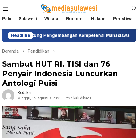
Loncat
Menu
ke
Mobile
konten
Palu
Sulawesi
Wisata
Ekonomi
Hukum
Peristiwa
ukung Pengembangan Kompetensi Mahasiswa
Headline
Tim Unive
Beranda
Pendidikan
Sambut HUT RI, TISI dan 76
Penyair Indonesia Luncurkan
Antologi Puisi
Redaksi
Minggu, 15 Agustus 2021
237 kali dibaca