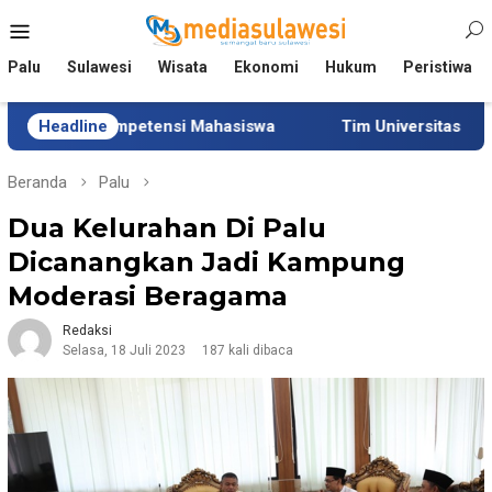
Loncat
Menu
ke
Mobile
konten
Palu
Sulawesi
Wisata
Ekonomi
Hukum
Peristiwa
ompetensi Mahasiswa
Headline
Tim Universitas Indonesia Jalan
Beranda
Palu
Dua Kelurahan Di Palu
Dicanangkan Jadi Kampung
Moderasi Beragama
Redaksi
Selasa, 18 Juli 2023
187 kali dibaca