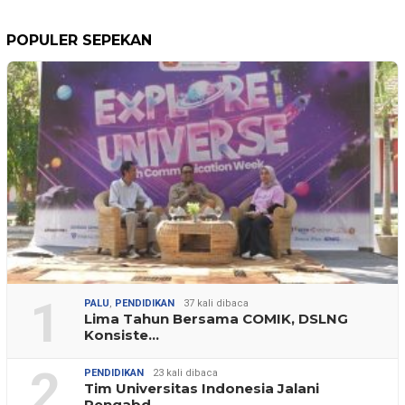
POPULER SEPEKAN
1
PALU
,
PENDIDIKAN
37 kali dibaca
Lima Tahun Bersama COMIK, DSLNG
Konsiste…
2
PENDIDIKAN
23 kali dibaca
Tim Universitas Indonesia Jalani
Pengabd…