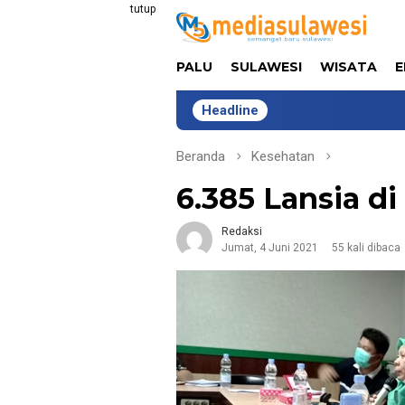
Loncat
tutup
ke
konten
PALU
SULAWESI
WISATA
E
Headline
Lima Tah
Beranda
Kesehatan
6.385 Lansia d
Redaksi
Jumat, 4 Juni 2021
55 kali dibaca