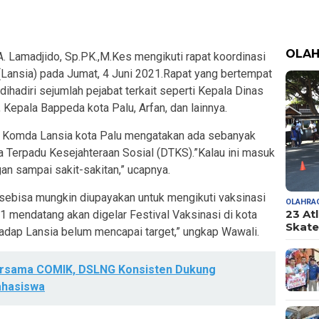
OLA
A. Lamadjido, Sp.PK.,M.Kes mengikuti rapat koordinasi
(Lansia) pada Jumat, 4 Juni 2021.Rapat yang bertempat
 dihadiri sejumlah pejabat terkait seperti Kepala Dinas
 Kepala Bappeda kota Palu, Arfan, dan lainnya.
a Komda Lansia kota Palu mengatakan ada sebanyak
 Terpadu Kesejahteraan Sosial (DTKS).”Kalau ini masuk
gan sampai sakit-sakitan,” ucapnya.
 sebisa mungkin diupayakan untuk mengikuti vaksinasi
OLAHRA
23 At
1 mendatang akan digelar Festival Vaksinasi di kota
Skate
hadap Lansia belum mencapai target,” ungkap Wawali.
ersama COMIK, DSLNG Konsisten Dukung
hasiswa