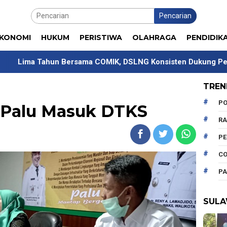
Pencarian
KONOMI
HUKUM
PERISTIWA
OLAHRAGA
PENDIDIK
un Bersama COMIK, DSLNG Konsisten Dukung Pengembangan 
TREN
PO
i Palu Masuk DTKS
R
P
CO
PA
SULA