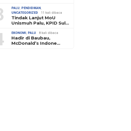
3
PALU
,
PENDIDIKAN
,
UNCATEGORIZED
11 kali dibaca
Tindak Lanjut MoU
Unismuh Palu, KPID Sul…
4
EKONOMI
,
PALU
8 kali dibaca
Hadir di Baubau,
McDonald’s Indone…