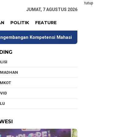
tutup
JUMAT, 7 AGUSTUS 2026
AN
POLITIK
FEATURE
Kompetensi Mahasiswa
Tim Universitas Indonesia Jala
DING
LISI
AMADHAN
EMKOT
VID
LU
WESI