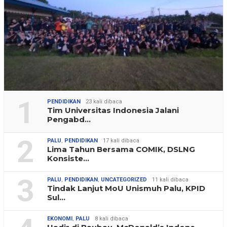
1
PENDIDIKAN
23 kali dibaca
Tim Universitas Indonesia Jalani
Pengabd…
2
PALU
,
PENDIDIKAN
17 kali dibaca
Lima Tahun Bersama COMIK, DSLNG
Konsiste…
3
PALU
,
PENDIDIKAN
,
UNCATEGORIZED
11 kali dibaca
Tindak Lanjut MoU Unismuh Palu, KPID
Sul…
EKONOMI
,
PALU
8 kali dibaca