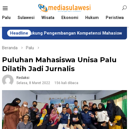
Loncat
Menu
ke
Mobile
konten
Palu
Sulawesi
Wisata
Ekonomi
Hukum
Peristiwa
 Dukung Pengembangan Kompetensi Mahasiswa
Headline
Tim Un
Beranda
Palu
Puluhan Mahasiswa Unisa Palu
Dilatih Jadi Jurnalis
Redaksi
Selasa, 8 Maret 2022
156 kali dibaca