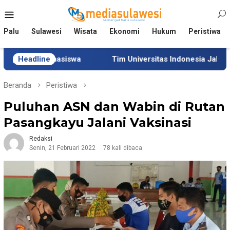
Loncat
Menu
ke
Mobile
konten
Palu
Sulawesi
Wisata
Ekonomi
Hukum
Peristiwa
Mahasiswa
Headline
Tim Universitas Indonesia Jalani Pengabdia
Beranda
Peristiwa
Puluhan ASN dan Wabin di Rutan
Pasangkayu Jalani Vaksinasi
Redaksi
Senin, 21 Februari 2022
78 kali dibaca