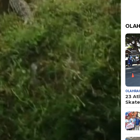
OLA
OLAHRA
23 At
Skate