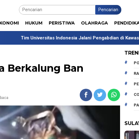
Pencarian
KONOMI
HUKUM
PERISTIWA
OLAHRAGA
PENDIDIK
itas Indonesia Jalani Pengabdian di Kawasan Transmigrasi Wer
TREN
PO
a Berkalung Ban
R
P
CO
ibaca
PA
SULA