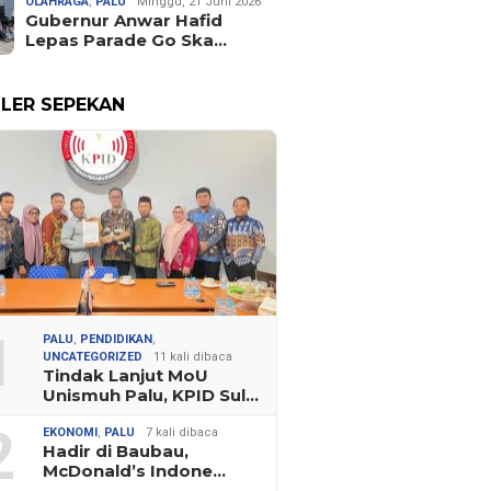
OLAHRAGA
,
PALU
Minggu, 21 Juni 2026
Gubernur Anwar Hafid
Lepas Parade Go Ska…
LER SEPEKAN
1
PALU
,
PENDIDIKAN
,
UNCATEGORIZED
11 kali dibaca
Tindak Lanjut MoU
Unismuh Palu, KPID Sul…
2
EKONOMI
,
PALU
7 kali dibaca
Hadir di Baubau,
McDonald’s Indone…