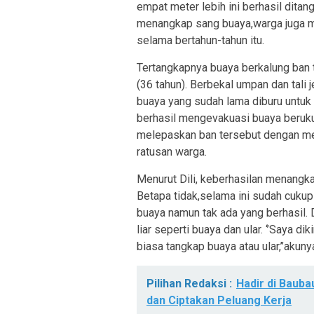
empat meter lebih ini berhasil dita
menangkap sang buaya,warga juga m
selama bertahun-tahun itu.
Tertangkapnya buaya berkalung ban t
(36 tahun). Berbekal umpan dan tali 
buaya yang sudah lama diburu untuk 
berhasil mengevakuasi buaya beruku
melepaskan ban tersebut dengan men
ratusan warga.
Menurut Dili, keberhasilan menangk
Betapa tidak,selama ini sudah cuku
buaya namun tak ada yang berhasil
liar seperti buaya dan ular. ‘’Saya 
biasa tangkap buaya atau ular,’’akuny
Pilihan Redaksi :
Hadir di Bauba
dan Ciptakan Peluang Kerja