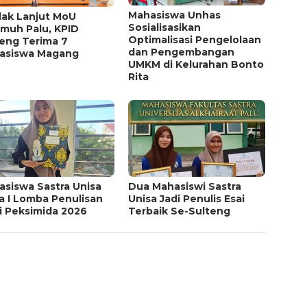
Mahasiswa Unhas
dak Lanjut MoU
Sosialisasikan
muh Palu, KPID
Optimalisasi Pengelolaan
teng Terima 7
dan Pengembangan
asiswa Magang
UMKM di Kelurahan Bonto
Rita
asiswa Sastra Unisa
Dua Mahasiswi Sastra
a I Lomba Penulisan
Unisa Jadi Penulis Esai
i Peksimida 2026
Terbaik Se-Sulteng