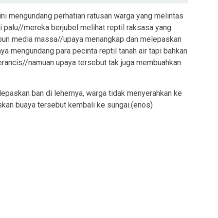
ini mengundang perhatian ratusan warga yang melintas
ai palu//mereka berjubel melihat reptil raksasa yang
maupun media massa//upaya menangkap dan melepaskan
nya mengundang para pecinta reptil tanah air tapi bahkan
n perancis//namuan upaya tersebut tak juga membuahkan
lepaskan ban di lehernya, warga tidak menyerahkan ke
kan buaya tersebut kembali ke sungai.(enos)