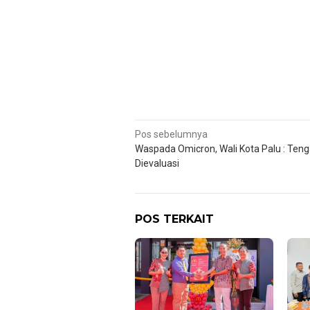
Navigasi
Pos sebelumnya
Waspada Omicron, Wali Kota Palu : Ten
pos
Dievaluasi
POS TERKAIT