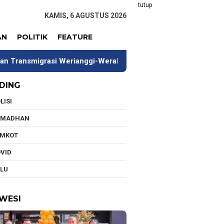
tutup
KAMIS, 6 AGUSTUS 2026
AN
POLITIK
FEATURE
ianggi-Werabur Papua Barat
Hadir di Baubau, McDonald’
DING
LISI
AMADHAN
EMKOT
VID
LU
WESI