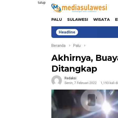
Loncat
tutup
ke
konten
PALU
SULAWESI
WISATA
E
Headline
Tim Univers
Beranda
Palu
Akhirnya, Buay
Ditangkap
Redaksi
Senin, 7 Februari 2022
1,193 kali d