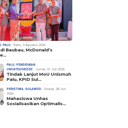
I
,
PALU
Rabu, 5 Agustus 2026
 di Baubau, McDonald’s
ne…
PALU
,
PENDIDIKAN
,
UNCATEGORIZED
Jumat, 31 Juli 2026
Tindak Lanjut MoU Unismuh
Palu, KPID Sul…
PERISTIWA
,
SULAWESI
Selasa, 28 Juli
2026
Mahasiswa Unhas
Sosialisasikan Optimalis…