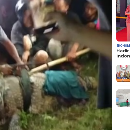
EKONOM
Hadir
Indo