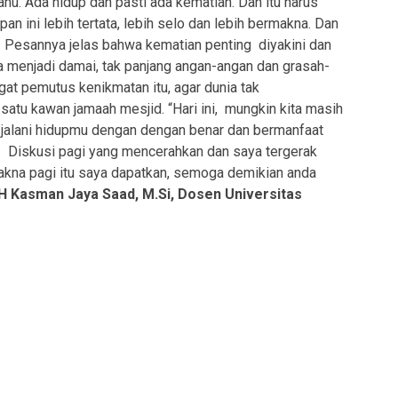
ahu. Ada hidup dan pasti ada kematian. Dan itu harus
an ini lebih tertata, lebih selo dan lebih bermakna. Dan
. Pesannya jelas bahwa kematian penting diyakini dan
a menjadi damai, tak panjang angan-angan dan grasah-
at pemutus kenikmatan itu, agar dunia tak
atu kawan jamaah mesjid. “Hari ini, mungkin kita masih
a jalani hidupmu dengan dengan benar dan bermanfaat
n. Diskusi pagi yang mencerahkan dan saya tergerak
kna pagi itu saya dapatkan, semoga demikian anda
.H Kasman Jaya Saad, M.Si, Dosen Universitas