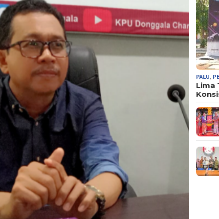
PALU
,
P
Lima
Konsi