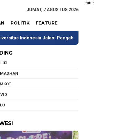
tutup
JUMAT, 7 AGUSTUS 2026
AN
POLITIK
FEATURE
Jalani Pengabdian di Kawasan Transmigrasi Werianggi-Werabur 
DING
LISI
AMADHAN
EMKOT
VID
LU
WESI