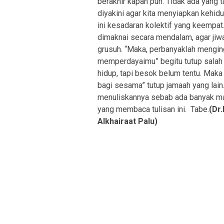
berakhir kapan pun. Tidak ada yang t
diyakini agar kita menyiapkan kehidup
ini kesadaran kolektif yang keempat
dimaknai secara mendalam, agar jiw
grusuh. “Maka, perbanyaklah menging
memperdayaimu” begitu tutup salah s
hidup, tapi besok belum tentu. Mak
bagi sesama” tutup jamaah yang lai
menuliskannya sebab ada banyak ma
yang membaca tulisan ini. Tabe.
(Dr
Alkhairaat Palu)