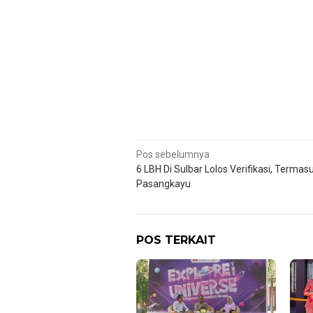
Navigasi
Pos sebelumnya
6 LBH Di Sulbar Lolos Verifikasi, Termas
pos
Pasangkayu
POS TERKAIT