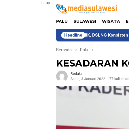
Loncat
tutup
ke
konten
PALU
SULAWESI
WISATA
E
 Tahun Bersama COMIK, DSLNG Konsisten Dukung Pengembang
Headline
Beranda
Palu
KESADARAN K
Redaksi
Senin, 3 Januari 2022
77 kali diba