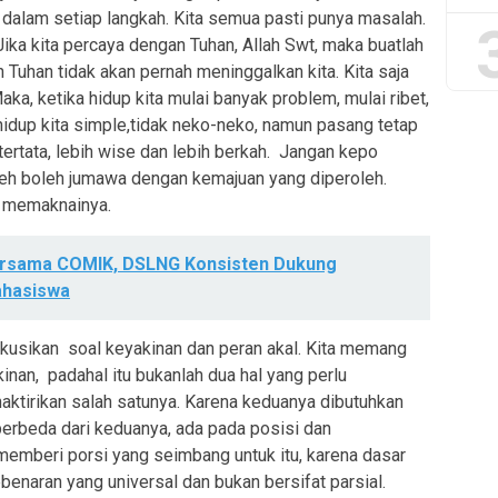
 dalam setiap langkah. Kita semua pasti punya masalah.
. Jika kita percaya dengan Tuhan, Allah Swt, maka buatlah
h Tuhan tidak akan pernah meninggalkan kita. Kita saja
ka, ketika hidup kita mulai banyak problem, mulai ribet,
 hidup kita simple,tidak neko-neko, namun pasang tetap
 tertata, lebih wise dan lebih berkah. Jangan kepo
eh boleh jumawa dengan kemajuan yang diperoleh.
k memaknainya.
ersama COMIK, DSLNG Konsisten Dukung
hasiswa
iskusikan soal keyakinan dan peran akal. Kita memang
nan, padahal itu bukanlah dua hal yang perlu
naktirikan salah satunya. Karena keduanya dibutuhkan
berbeda dari keduanya, ada pada posisi dan
memberi porsi yang seimbang untuk itu, karena dasar
enaran yang universal dan bukan bersifat parsial.