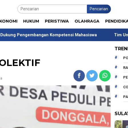
Pencarian
KONOMI
HUKUM
PERISTIWA
OLAHRAGA
PENDIDIK
an Kompetensi Mahasiswa
Tim Universitas Indonesia 
TREN
PO
OLEKTIF
R
P
ca
CO
PA
SULA