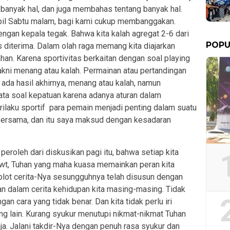
ng banyak hal, dan juga membahas tentang banyak hal.
pil Sabtu malam, bagi kami cukup membanggakan.
ngan kepala tegak. Bahwa kita kalah agregat 2-6 dari
POPU
s diterima. Dalam olah raga memang kita diajarkan
han. Karena sportivitas berkaitan dengan soal playing
 yakni menang atau kalah. Permainan atau pertandingan
ada hasil akhirnya, menang atau kalah, namun
ata soal kepatuan karena adanya aturan dalam
erilaku sportif para pemain menjadi penting dalam suatu
i bersama, dan itu saya maksud dengan kesadaran
eroleh dari diskusikan pagi itu, bahwa setiap kita
Swt, Tuhan yang maha kuasa memainkan peran kita
plot cerita-Nya sesungguhnya telah disusun dengan
an dalam cerita kehidupan kita masing-masing. Tidak
an cara yang tidak benar. Dan kita tidak perlu iri
ng lain. Kurang syukur menutupi nikmat-nikmat Tuhan
ja. Jalani takdir-Nya dengan penuh rasa syukur dan