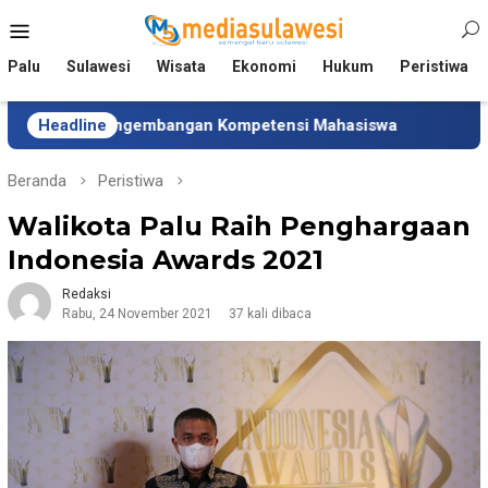
Loncat
Menu
ke
Mobile
konten
Palu
Sulawesi
Wisata
Ekonomi
Hukum
Peristiwa
 Pengembangan Kompetensi Mahasiswa
Headline
Tim Universitas
Beranda
Peristiwa
Walikota Palu Raih Penghargaan
Indonesia Awards 2021
Redaksi
Rabu, 24 November 2021
37 kali dibaca