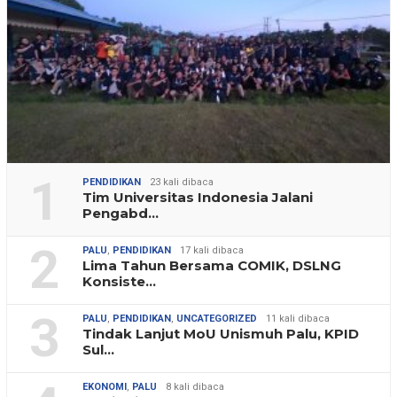
1
PENDIDIKAN
23 kali dibaca
Tim Universitas Indonesia Jalani
Pengabd…
2
PALU
,
PENDIDIKAN
17 kali dibaca
Lima Tahun Bersama COMIK, DSLNG
Konsiste…
3
PALU
,
PENDIDIKAN
,
UNCATEGORIZED
11 kali dibaca
Tindak Lanjut MoU Unismuh Palu, KPID
Sul…
EKONOMI
,
PALU
8 kali dibaca