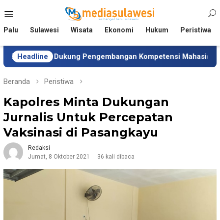
Loncat
Menu
ke
Mobile
konten
Palu
Sulawesi
Wisata
Ekonomi
Hukum
Peristiwa
ten Dukung Pengembangan Kompetensi Mahasiswa
Headline
Tim 
Beranda
Peristiwa
Kapolres Minta Dukungan
Jurnalis Untuk Percepatan
Vaksinasi di Pasangkayu
Redaksi
Jumat, 8 Oktober 2021
36 kali dibaca