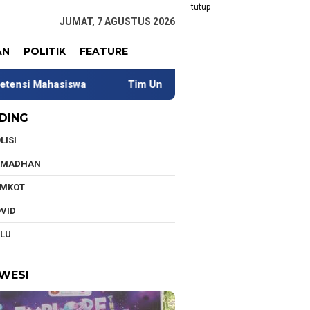
tutup
JUMAT, 7 AGUSTUS 2026
AN
POLITIK
FEATURE
siswa
Tim Universitas Indonesia Jalani Pengabdian di
DING
LISI
AMADHAN
EMKOT
VID
LU
WESI