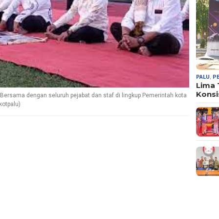
PALU
,
P
Lima
Konsi
ersama dengan seluruh pejabat dan staf di lingkup Pemerintah kota
otpalu)