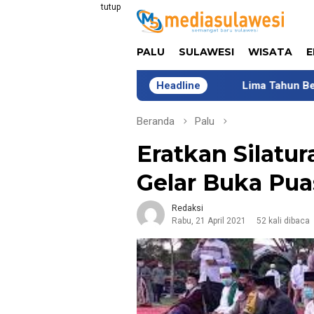
Loncat
tutup
ke
konten
PALU
SULAWESI
WISATA
E
Headline
Lima Tahun Bersama COM
Beranda
Palu
Eratkan Silatu
Gelar Buka Pu
Redaksi
Rabu, 21 April 2021
52 kali dibaca