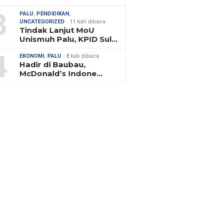
3
PALU
,
PENDIDIKAN
,
UNCATEGORIZED
11 kali dibaca
Tindak Lanjut MoU
Unismuh Palu, KPID Sul…
4
EKONOMI
,
PALU
8 kali dibaca
Hadir di Baubau,
McDonald’s Indone…