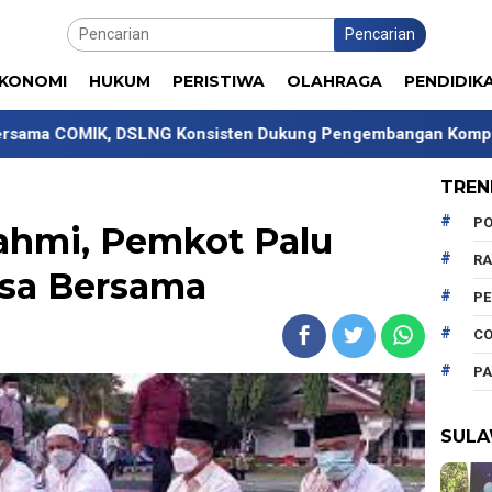
Pencarian
KONOMI
HUKUM
PERISTIWA
OLAHRAGA
PENDIDIK
IK, DSLNG Konsisten Dukung Pengembangan Kompetensi Maha
TREN
PO
rahmi, Pemkot Palu
R
asa Bersama
P
CO
PA
SULA