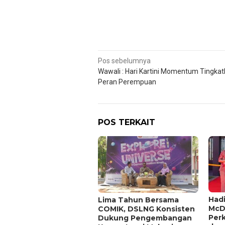
Navigasi
Pos sebelumnya
Wawali : Hari Kartini Momentum Tingka
pos
Peran Perempuan
POS TERKAIT
Hadi
Lima Tahun Bersama
McD
COMIK, DSLNG Konsisten
Per
Dukung Pengembangan