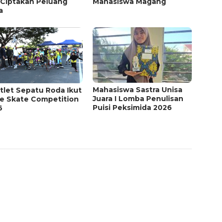
 Ciptakan Peluang
Mahasiswa Magang
a
Mahasiswa Sastra Unisa
tlet Sepatu Roda Ikut
Juara I Lomba Penulisan
ne Skate Competition
Puisi Peksimida 2026
6