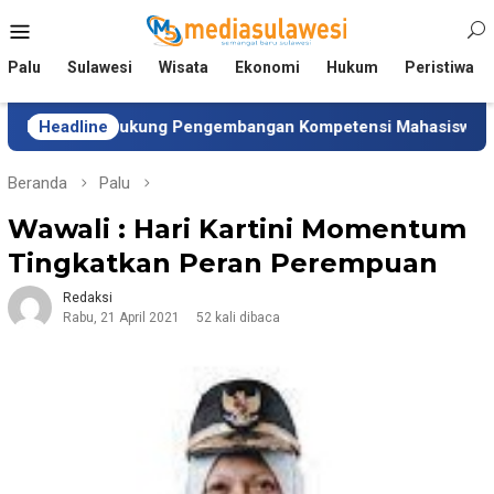
Loncat
Menu
ke
Mobile
konten
Palu
Sulawesi
Wisata
Ekonomi
Hukum
Peristiwa
en Dukung Pengembangan Kompetensi Mahasiswa
Headline
Tim U
Beranda
Palu
Wawali : Hari Kartini Momentum
Tingkatkan Peran Perempuan
Redaksi
Rabu, 21 April 2021
52 kali dibaca