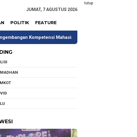
tutup
JUMAT, 7 AGUSTUS 2026
AN
POLITIK
FEATURE
mpetensi Mahasiswa
Tim Universitas Indonesia Jalani
DING
LISI
AMADHAN
EMKOT
VID
LU
WESI