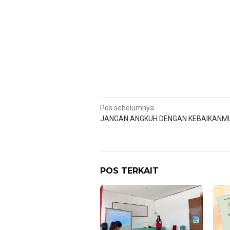
Navigasi
Pos sebelumnya
JANGAN ANGKUH DENGAN KEBAIKANM
pos
POS TERKAIT