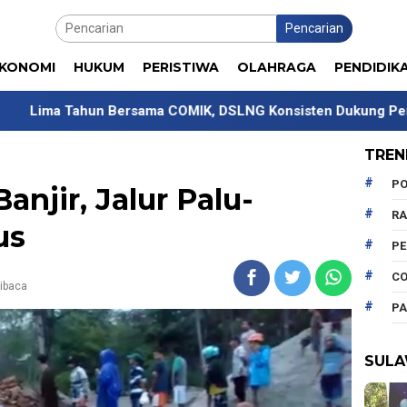
Pencarian
KONOMI
HUKUM
PERISTIWA
OLAHRAGA
PENDIDIK
 Bersama COMIK, DSLNG Konsisten Dukung Pengembangan Ko
TREN
PO
anjir, Jalur Palu-
R
us
P
CO
dibaca
PA
SULA