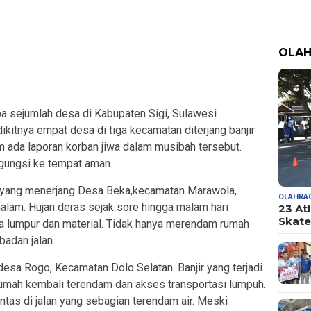
OLA
a sejumlah desa di Kabupaten Sigi, Sulawesi
kitnya empat desa di tiga kecamatan diterjang banjir
m ada laporan korban jiwa dalam musibah tersebut.
gungsi ke tempat aman.
ng yang menerjang Desa Beka,kecamatan Marawola,
OLAHRA
alam. Hujan deras sejak sore hingga malam hari
23 At
Skate
 lumpur dan material. Tidak hanya merendam rumah
badan jalan.
i desa Rogo, Kecamatan Dolo Selatan. Banjir yang terjadi
umah kembali terendam dan akses transportasi lumpuh.
tas di jalan yang sebagian terendam air. Meski