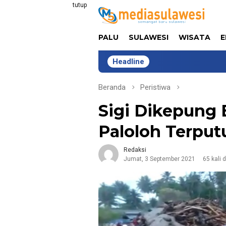
Loncat
tutup
ke
konten
PALU
SULAWESI
WISATA
E
Headline
Lima Tahun
Beranda
Peristiwa
Sigi Dikepung B
Paloloh Terput
Redaksi
Jumat, 3 September 2021
65 kali 