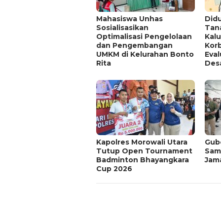
Mahasiswa Unhas
Didu
Sosialisasikan
Tan
Optimalisasi Pengelolaan
Kal
dan Pengembangan
Kor
UMKM di Kelurahan Bonto
Eva
Rita
Des
Kapolres Morowali Utara
Gub
Tutup Open Tournament
Sam
Badminton Bhayangkara
Jama
Cup 2026