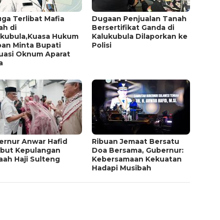
ga Terlibat Mafia
Dugaan Penjualan Tanah
ah di
Bersertifikat Ganda di
ukubula,Kuasa Hukum
Kalukubula Dilaporkan ke
ban Minta Bupati
Polisi
luasi Oknum Aparat
a
ernur Anwar Hafid
Ribuan Jemaat Bersatu
but Kepulangan
Doa Bersama, Gubernur:
ah Haji Sulteng
Kebersamaan Kekuatan
Hadapi Musibah