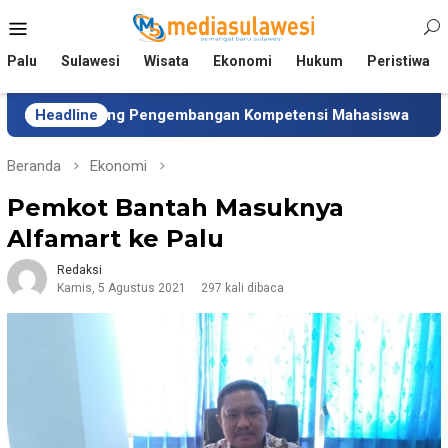
Loncat
Menu
ke
Mobile
konten
Palu
Sulawesi
Wisata
Ekonomi
Hukum
Peristiwa
ukung Pengembangan Kompetensi Mahasiswa
Headline
Tim Unive
Beranda
Ekonomi
Pemkot Bantah Masuknya
Alfamart ke Palu
Redaksi
Kamis, 5 Agustus 2021
297 kali dibaca