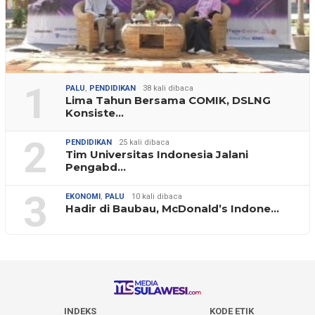
1
PALU
,
PENDIDIKAN
38 kali dibaca
Lima Tahun Bersama COMIK, DSLNG
Konsiste…
2
PENDIDIKAN
25 kali dibaca
Tim Universitas Indonesia Jalani
Pengabd…
3
EKONOMI
,
PALU
10 kali dibaca
Hadir di Baubau, McDonald’s Indone…
INDEKS
KODE ETIK