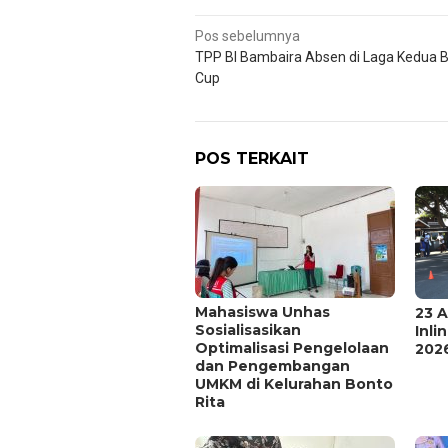
Navigasi
Pos sebelumnya
TPP BI Bambaira Absen di Laga Kedua B
pos
Cup
POS TERKAIT
Mahasiswa Unhas
23 A
Sosialisasikan
Inli
Optimalisasi Pengelolaan
202
dan Pengembangan
UMKM di Kelurahan Bonto
Rita