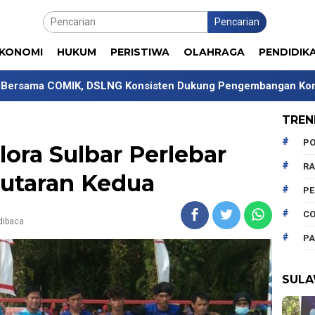
Pencarian
KONOMI
HUKUM
PERISTIWA
OLAHRAGA
PENDIDIK
, DSLNG Konsisten Dukung Pengembangan Kompetensi Mahas
TREN
PO
lora Sulbar Perlebar
R
Putaran Kedua
P
CO
 dibaca
PA
SULA