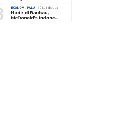
3
EKONOMI
,
PALU
10 kali dibaca
Hadir di Baubau,
McDonald’s Indone…