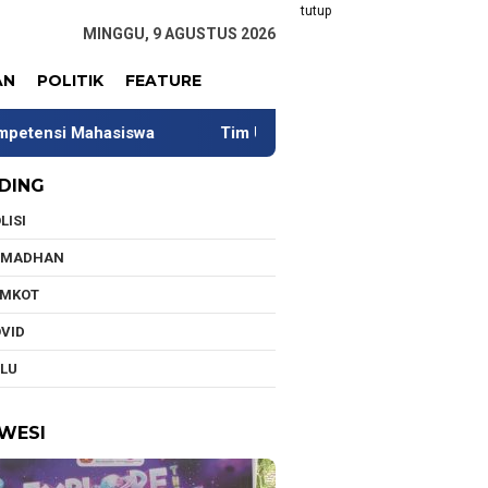
tutup
MINGGU, 9 AGUSTUS 2026
AN
POLITIK
FEATURE
iswa
Tim Universitas Indonesia Jalani Pengabdian di 
DING
LISI
AMADHAN
EMKOT
VID
LU
WESI