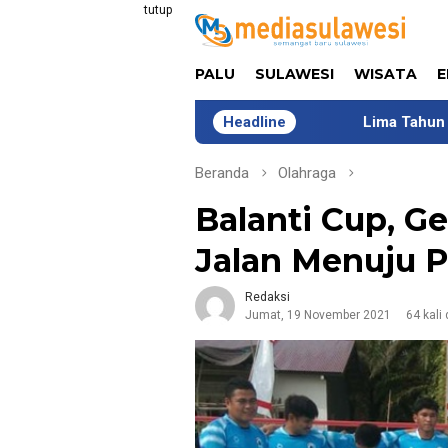
Loncat
tutup
ke
konten
PALU
SULAWESI
WISATA
E
Headline
Lima Tahun Bersama COMIK
Beranda
Olahraga
Balanti Cup, Ge
Jalan Menuju 
Redaksi
Jumat, 19 November 2021
64 kali