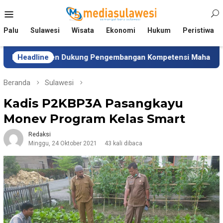
Loncat
Menu
ke
Mobile
konten
Palu
Sulawesi
Wisata
Ekonomi
Hukum
Peristiwa
isten Dukung Pengembangan Kompetensi Mahasiswa
Headline
T
Beranda
Sulawesi
Kadis P2KBP3A Pasangkayu
Monev Program Kelas Smart
Redaksi
Minggu, 24 Oktober 2021
43 kali dibaca