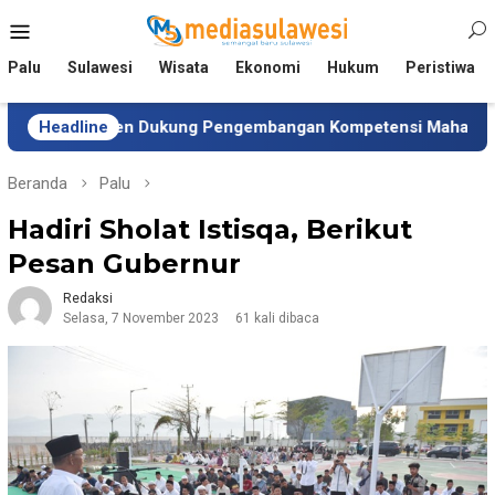
Loncat
Menu
ke
Mobile
konten
Palu
Sulawesi
Wisata
Ekonomi
Hukum
Peristiwa
sten Dukung Pengembangan Kompetensi Mahasiswa
Headline
Ti
Beranda
Palu
Hadiri Sholat Istisqa, Berikut
Pesan Gubernur
Redaksi
Selasa, 7 November 2023
61 kali dibaca