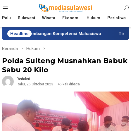
Loncat
Menu
ke
Mobile
konten
Palu
Sulawesi
Wisata
Ekonomi
Hukum
Peristiwa
ngembangan Kompetensi Mahasiswa
Headline
Tim Universitas In
Beranda
Hukum
Polda Sulteng Musnahkan Babuk
Sabu 20 Kilo
Redaksi
Rabu, 25 Oktober 2023
45 kali dibaca