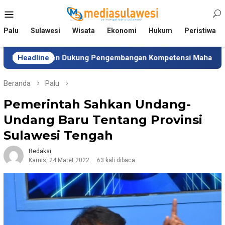
Loncat
Menu
ke
Mobile
konten
Palu
Sulawesi
Wisata
Ekonomi
Hukum
Peristiwa
sten Dukung Pengembangan Kompetensi Mahasiswa
Headline
Tim
Beranda
Palu
Pemerintah Sahkan Undang-
Undang Baru Tentang Provinsi
Sulawesi Tengah
Redaksi
Kamis, 24 Maret 2022
63 kali dibaca