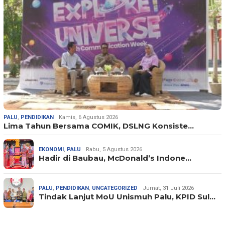
PALU
,
PENDIDIKAN
Kamis, 6 Agustus 2026
Lima Tahun Bersama COMIK, DSLNG Konsiste…
EKONOMI
,
PALU
Rabu, 5 Agustus 2026
Hadir di Baubau, McDonald’s Indone…
PALU
,
PENDIDIKAN
,
UNCATEGORIZED
Jumat, 31 Juli 2026
Tindak Lanjut MoU Unismuh Palu, KPID Sul…