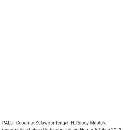
PALU- Gubernur Sulawesi Tengah H. Rusdy Mastura
menegaskan bahwa Undang – Undang Nomor 6 Tahun 2022