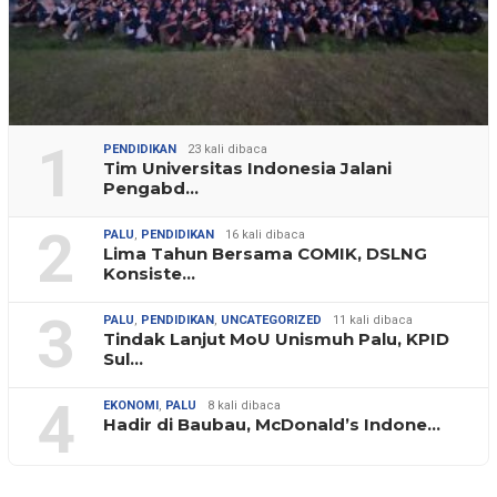
1
PENDIDIKAN
23 kali dibaca
Tim Universitas Indonesia Jalani
Pengabd…
2
PALU
,
PENDIDIKAN
16 kali dibaca
Lima Tahun Bersama COMIK, DSLNG
Konsiste…
3
PALU
,
PENDIDIKAN
,
UNCATEGORIZED
11 kali dibaca
Tindak Lanjut MoU Unismuh Palu, KPID
Sul…
4
EKONOMI
,
PALU
8 kali dibaca
Hadir di Baubau, McDonald’s Indone…