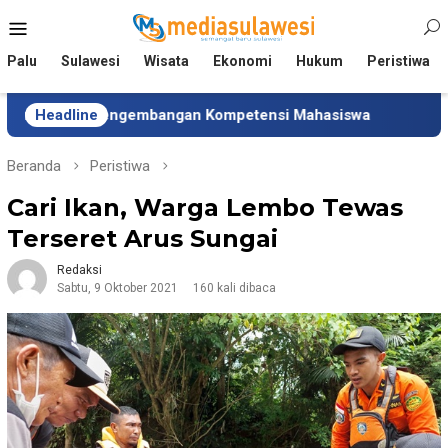
Loncat
Menu
ke
Mobile
konten
Palu
Sulawesi
Wisata
Ekonomi
Hukum
Peristiwa
g Pengembangan Kompetensi Mahasiswa
Headline
Tim Universita
Beranda
Peristiwa
Cari Ikan, Warga Lembo Tewas
Terseret Arus Sungai
Redaksi
Sabtu, 9 Oktober 2021
160 kali dibaca