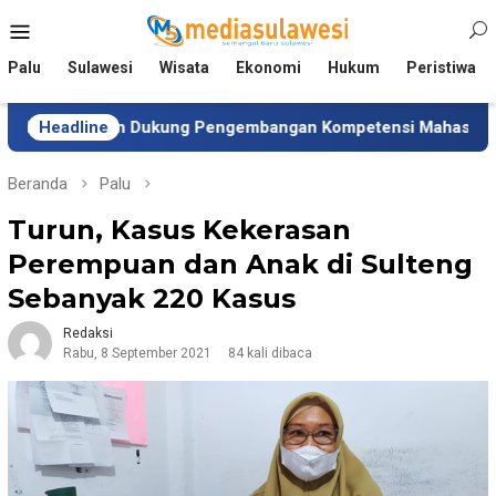
Loncat
Menu
ke
Mobile
konten
Palu
Sulawesi
Wisata
Ekonomi
Hukum
Peristiwa
sten Dukung Pengembangan Kompetensi Mahasiswa
Headline
Tim
Beranda
Palu
Turun, Kasus Kekerasan
Perempuan dan Anak di Sulteng
Sebanyak 220 Kasus
Redaksi
Rabu, 8 September 2021
84 kali dibaca