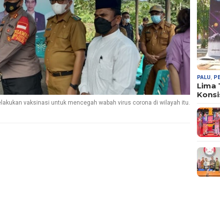
PALU
,
P
Lima
Konsi
akukan vaksinasi untuk mencegah wabah virus corona di wilayah itu.