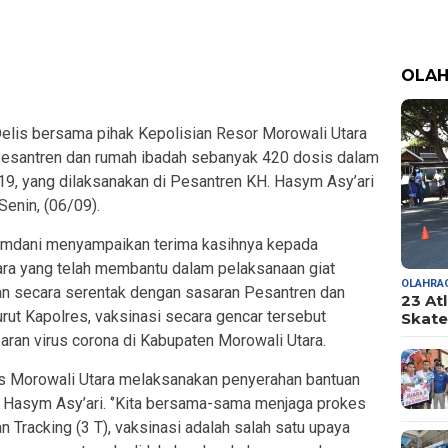
OLA
Delis bersama pihak Kepolisian Resor Morowali Utara
Pesantren dan rumah ibadah sebanyak 420 dosis dalam
9, yang dilaksanakan di Pesantren KH. Hasym Asy’ari
Senin, (06/09).
amdani menyampaikan terima kasihnya kepada
ra yang telah membantu dalam pelaksanaan giat
OLAHRA
an secara serentak dengan sasaran Pesantren dan
23 At
rut Kapolres, vaksinasi secara gencar tersebut
Skate
aran virus corona di Kabupaten Morowali Utara.
es Morowali Utara melaksanakan penyerahan bantuan
 Hasym Asy’ari. ‘’Kita bersama-sama menjaga prokes
 Tracking (3 T), vaksinasi adalah salah satu upaya