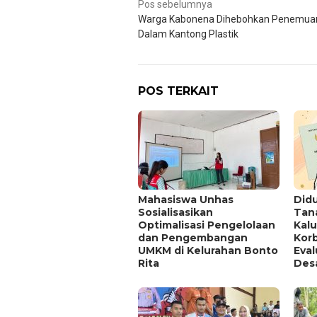
Navigasi
Pos sebelumnya
Warga Kabonena Dihebohkan Penemuan
pos
Dalam Kantong Plastik
POS TERKAIT
Mahasiswa Unhas
Didu
Sosialisasikan
Tan
Optimalisasi Pengelolaan
Kal
dan Pengembangan
Kor
UMKM di Kelurahan Bonto
Eva
Rita
Des