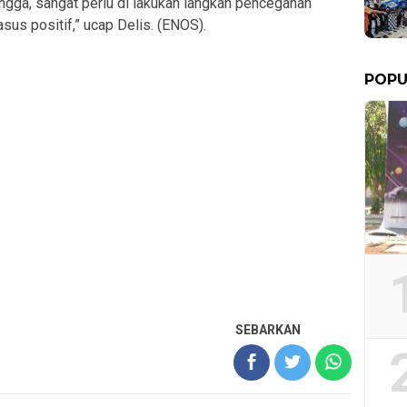
gga, sangat perlu di lakukan langkah pencegahan
us positif,” ucap Delis. (ENOS).
POPU
SEBARKAN