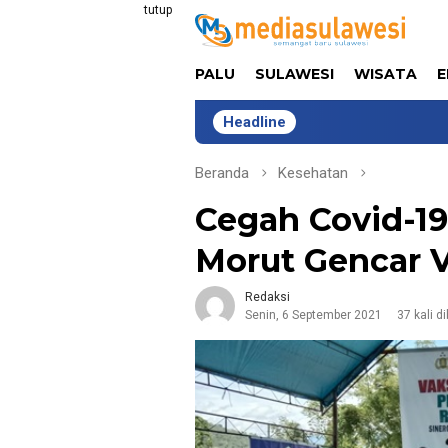
Loncat
tutup
ke
konten
PALU
SULAWESI
WISATA
E
Headline
Lima Tahu
Beranda
Kesehatan
Cegah Covid-19
Morut Gencar V
Redaksi
Senin, 6 September 2021
37 kali d