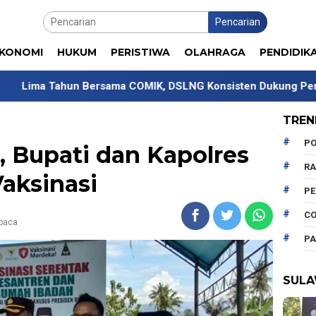
Pencarian
KONOMI
HUKUM
PERISTIWA
OLAHRAGA
PENDIDIK
n Bersama COMIK, DSLNG Konsisten Dukung Pengembangan K
TREN
PO
, Bupati dan Kapolres
R
aksinasi
P
CO
ibaca
PA
SULA