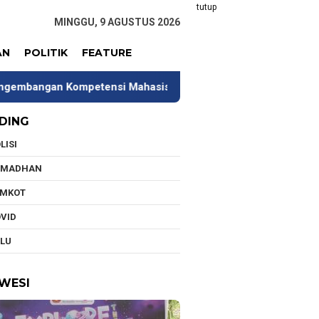
tutup
MINGGU, 9 AGUSTUS 2026
AN
POLITIK
FEATURE
ompetensi Mahasiswa
Tim Universitas Indonesia Jalan
DING
LISI
AMADHAN
EMKOT
VID
LU
WESI