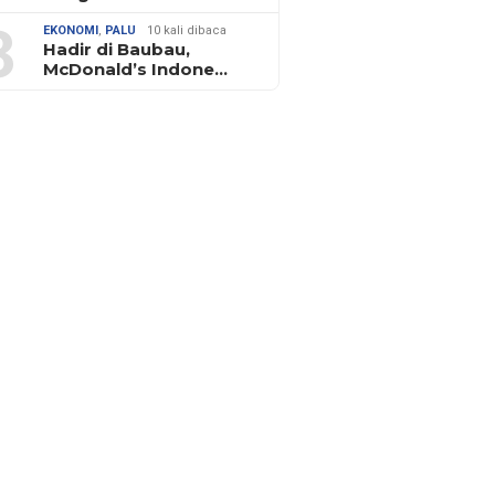
3
EKONOMI
,
PALU
10 kali dibaca
Hadir di Baubau,
McDonald’s Indone…