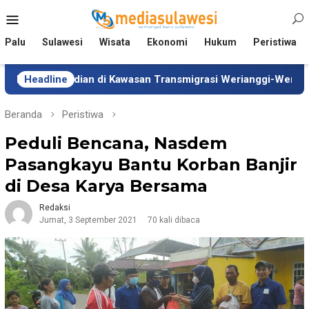
Loncat
Menu
ke
Mobile
konten
Palu
Sulawesi
Wisata
Ekonomi
Hukum
Peristiwa
Pengabdian di Kawasan Transmigrasi Werianggi-Werabur Papua B
Headline
Beranda
Peristiwa
Peduli Bencana, Nasdem
Pasangkayu Bantu Korban Banjir
di Desa Karya Bersama
Redaksi
Jumat, 3 September 2021
70 kali dibaca