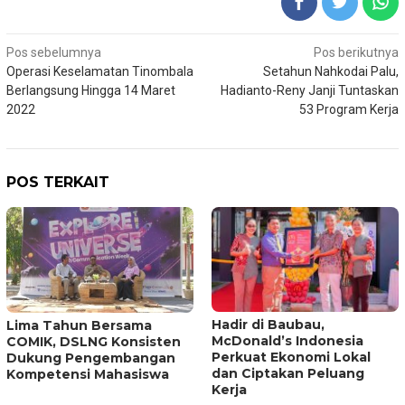
Navigasi
Pos sebelumnya
Pos berikutnya
Operasi Keselamatan Tinombala
Setahun Nahkodai Palu,
pos
Berlangsung Hingga 14 Maret
Hadianto-Reny Janji Tuntaskan
2022
53 Program Kerja
POS TERKAIT
Hadir di Baubau,
Lima Tahun Bersama
McDonald’s Indonesia
COMIK, DSLNG Konsisten
Perkuat Ekonomi Lokal
Dukung Pengembangan
dan Ciptakan Peluang
Kompetensi Mahasiswa
Kerja