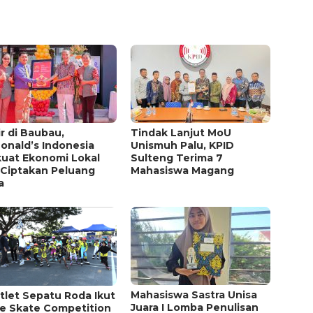
r di Baubau,
Tindak Lanjut MoU
onald’s Indonesia
Unismuh Palu, KPID
kuat Ekonomi Lokal
Sulteng Terima 7
 Ciptakan Peluang
Mahasiswa Magang
a
Mahasiswa Sastra Unisa
tlet Sepatu Roda Ikut
Juara I Lomba Penulisan
ne Skate Competition