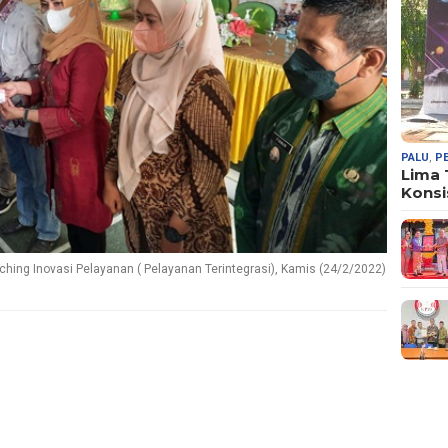
PALU
,
P
Lima
Konsi
ching Inovasi Pelayanan ( Pelayanan Terintegrasi), Kamis (24/2/2022)