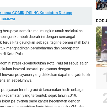
ersama COMIK, DSLNG Konsisten Dukung
hasiswa
POPU
ang berupaya semaksimal mungkin untuk melakukan
mbangun kembali daerah ini dengan semangat
 terus kita gaungkan sebagai tagline pemerintah kota
untuk menghadirkan pembaharuan dan percepatan
 di Kota Palu.
administrasi kependudukan Kota Palu tersebut, salah
elakukan inovasi-inovasi pelayanan dengan
.Inovasi pelayanan yang dilakukan dapat menjadi tolak
erjalan sebelumnya.
 pelayanan terintegrasi di kecamatan hadir sebagai
yah kecamatan yang terbentuk sejak tahun 2019.
a loket pelayanan pada kantor kecamatan dengan
kecuali penerbitan kartu identitas anak (KIA) dan