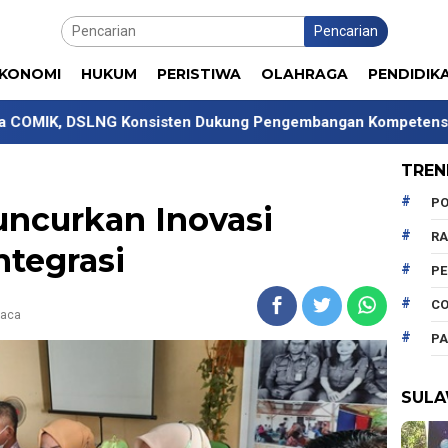
Pencarian
KONOMI
HUKUM
PERISTIWA
OLAHRAGA
PENDIDIK
onsisten Dukung Pengembangan Kompetensi Mahasiswa
TREN
PO
uncurkan Inovasi
R
ntegrasi
P
CO
baca
PA
SULA