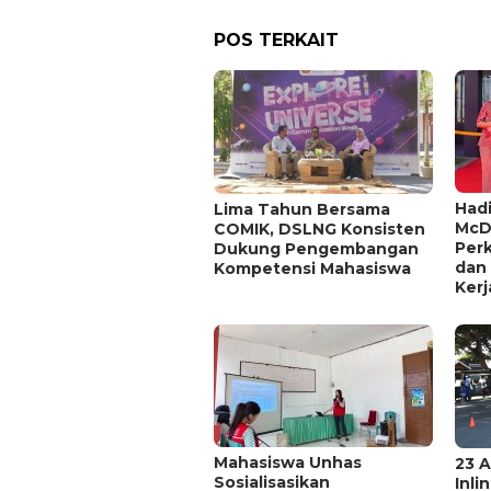
POS TERKAIT
Hadi
Lima Tahun Bersama
McD
COMIK, DSLNG Konsisten
Per
Dukung Pengembangan
dan
Kompetensi Mahasiswa
Kerj
Mahasiswa Unhas
23 A
Sosialisasikan
Inli