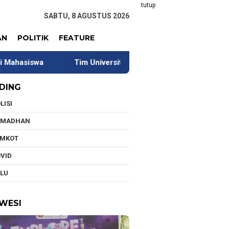
tutup
SABTU, 8 AGUSTUS 2026
AN
POLITIK
FEATURE
Tim Universitas Indonesia Jalani Pengabdian di Kawasan Tr
DING
LISI
AMADHAN
EMKOT
VID
LU
WESI