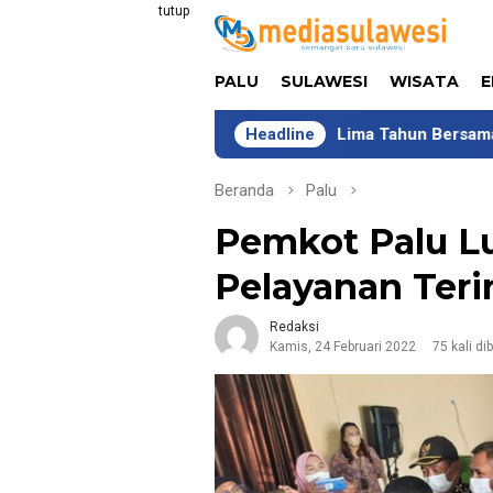
Loncat
tutup
ke
konten
PALU
SULAWESI
WISATA
E
Lima Tahun Bersama COMIK, DSLNG K
Headline
Beranda
Palu
Pemkot Palu L
Pelayanan Teri
Redaksi
Kamis, 24 Februari 2022
75 kali di