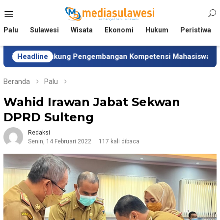
Loncat
Menu
ke
Mobile
konten
Palu
Sulawesi
Wisata
Ekonomi
Hukum
Peristiwa
en Dukung Pengembangan Kompetensi Mahasiswa
Headline
Tim 
Beranda
Palu
Wahid Irawan Jabat Sekwan
DPRD Sulteng
Redaksi
Senin, 14 Februari 2022
117 kali dibaca