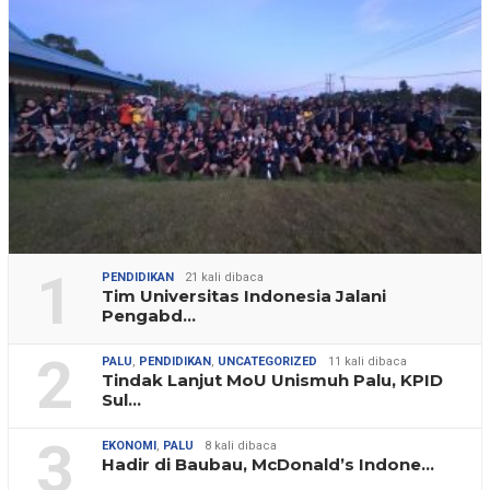
1
PENDIDIKAN
21 kali dibaca
Tim Universitas Indonesia Jalani
Pengabd…
2
PALU
,
PENDIDIKAN
,
UNCATEGORIZED
11 kali dibaca
Tindak Lanjut MoU Unismuh Palu, KPID
Sul…
3
EKONOMI
,
PALU
8 kali dibaca
Hadir di Baubau, McDonald’s Indone…