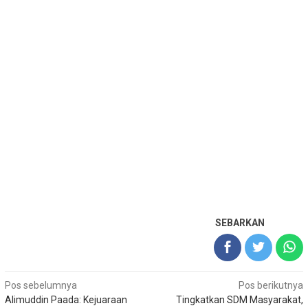
SEBARKAN
Navigasi
Pos sebelumnya
Pos berikutnya
Alimuddin Paada: Kejuaraan
Tingkatkan SDM Masyarakat,
pos