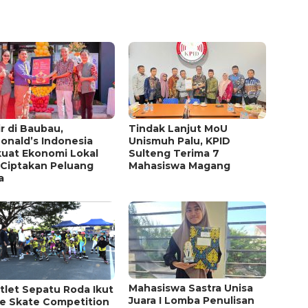
r di Baubau,
Tindak Lanjut MoU
onald’s Indonesia
Unismuh Palu, KPID
kuat Ekonomi Lokal
Sulteng Terima 7
 Ciptakan Peluang
Mahasiswa Magang
a
Mahasiswa Sastra Unisa
tlet Sepatu Roda Ikut
Juara I Lomba Penulisan
ne Skate Competition