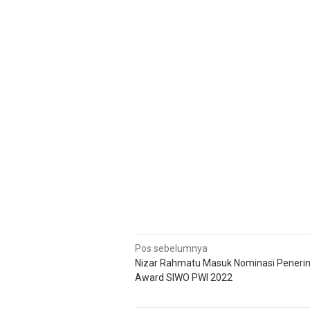
Navigasi
Pos sebelumnya
Nizar Rahmatu Masuk Nominasi Peneri
pos
Award SIWO PWI 2022