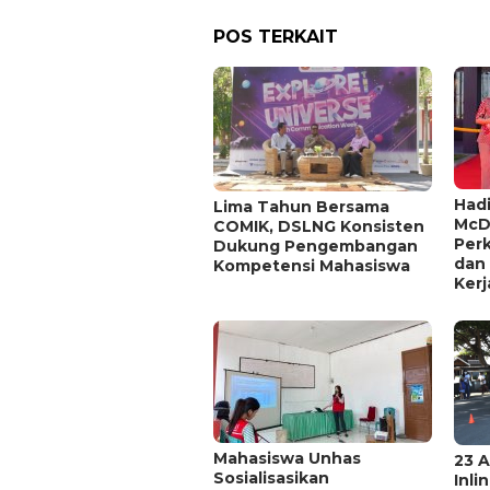
POS TERKAIT
Hadi
Lima Tahun Bersama
McD
COMIK, DSLNG Konsisten
Per
Dukung Pengembangan
dan
Kompetensi Mahasiswa
Kerj
Mahasiswa Unhas
23 A
Sosialisasikan
Inli