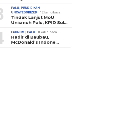
3
PALU
,
PENDIDIKAN
,
UNCATEGORIZED
12 kali dibaca
Tindak Lanjut MoU
Unismuh Palu, KPID Sul…
4
EKONOMI
,
PALU
8 kali dibaca
Hadir di Baubau,
McDonald’s Indone…