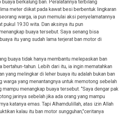
 buaya berkalung ban. Peralatannya terbilang
lima meter diikat pada kawat besi berbentuk lingkaran
 seorang warga, ia pun memulai aksi penyelamatannya
 pukul 19.30 wita. Dan aksinya itu pun
il menangkap buaya tersebut. Saya senang bisa
aya itu yang sudah lama terjerat ban motor di
 sang buaya tidak hanya membantu melepaskan ban
 bertahun-tahun. Lebih dari itu, ia ingin mematahkan
n yang melingkar di leher buaya itu adalah bukan ban
ng warga yang menantangnya untuk memotong sebelah
ang mampu menangkap buaya tersebut. ‘’Saya dengar pak
 potong jarinya sebelah jika ada orang yang mampu
rnya katanya emas. Tapi Alhamdulillah, atas izin Allah
ikan kalau itu ban motor sungguhan,’’ceritanya