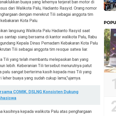
enaklukkan buaya yang lehernya terjerat ban motor di
sus dari Walikota Palu, Hadianto Rasyid. Orang nomor
nghargaan dengan merekrut Tili sebagai anggota tim
 kebakaran Kota Palu.
POPU
kan langsung Walikota Palu Hadianto Rasyid saat
 santap siang bersama di kantor walikota Palu, Rabu
engundang Kepala Dinas Pemadam Kebakaran Kota Palu
utan Tili sebagai anggota tim resque satwa liar.
da Tili yang telah membantu melepaskan ban yang
un lebih. Keberanian Tili tersebut menurutnya patut
ta palu sangat berterima kasih kepada mas Tili yang
leher buaya yang sudah cukup lama,’’ujarnya.
ersama COMIK, DSLNG Konsisten Dukung
hasiswa
ma kasihnya kepada walikota Palu atas penghargaan