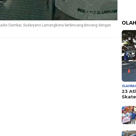
OLA
 Kadis Damkar, Sudaryano Lamangkona berbincang-bincang dengan
OLAHRA
23 At
Skate