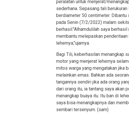
peralatan untuk menjerat/menangkap
sederhana. Sepasang tali berukuran 
berdiameter 50 centimeter. Dibantu
pada Senin (7/2/2022) malam sekitat
berhasil.’’Alhamdulilah saya berhas
membantu melepaskan penderitaan bu
lehernya,’’ujarnya.
Bagi Tili, keberhasilan menangkap
motor yang menjerat lehernya selama
mitos warga yang mengatakan jika ba
melainkan emas. Bahkan ada seora
tangannya sendiri jika ada orang y
dari orang itu, ia tantang saya akan
menangkap buaya itu. Itu ban di lehe
saya bisa menangkapnya dan membukt
sembari tersenyum. (sam)