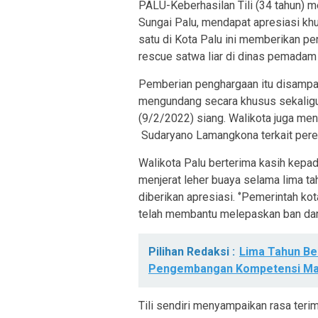
PALU-Keberhasilan Tili (34 tahun) m
Sungai Palu, mendapat apresiasi khu
satu di Kota Palu ini memberikan pe
rescue satwa liar di dinas pemadam
Pemberian penghargaan itu disampai
mengundang secara khusus sekaligus
(9/2/2022) siang. Walikota juga m
Sudaryano Lamangkona terkait perekr
Walikota Palu berterima kasih kepa
menjerat leher buaya selama lima tah
diberikan apresiasi. ‘’Pemerintah ko
telah membantu melepaskan ban dari 
Pilihan Redaksi :
Lima Tahun B
Pengembangan Kompetensi Ma
Tili sendiri menyampaikan rasa teri