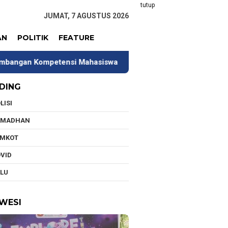
tutup
JUMAT, 7 AGUSTUS 2026
AN
POLITIK
FEATURE
i Mahasiswa
Tim Universitas Indonesia Jalani Pengabd
DING
LISI
AMADHAN
EMKOT
VID
LU
WESI