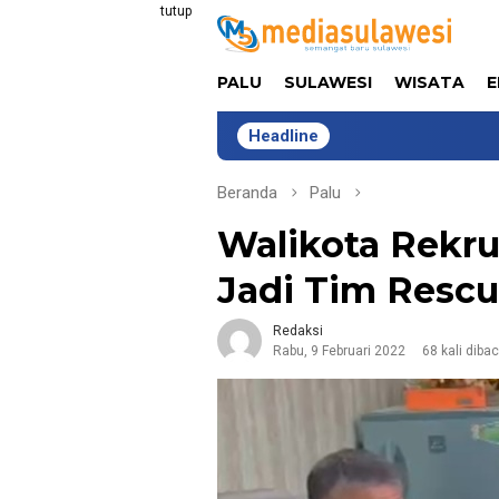
Loncat
tutup
ke
konten
PALU
SULAWESI
WISATA
E
Headline
Lima Tahun Bersam
Beranda
Palu
Walikota Rekr
Jadi Tim Rescu
Redaksi
Rabu, 9 Februari 2022
68 kali diba