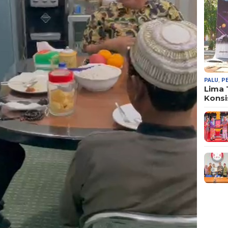
PALU
,
P
Lima
Konsi