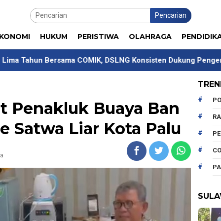
Pencarian
KONOMI
HUKUM
PERISTIWA
OLAHRAGA
PENDIDIK
a COMIK, DSLNG Konsisten Dukung Pengembangan Kompetens
TREN
PO
ut Penakluk Buaya Ban
R
e Satwa Liar Kota Palu
P
CO
ca
PA
SULA