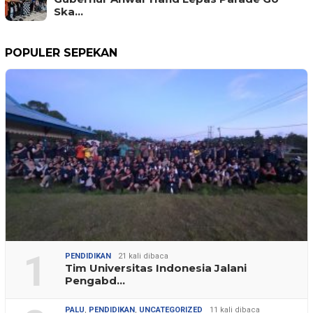
Ska…
POPULER SEPEKAN
1
PENDIDIKAN
21 kali dibaca
Tim Universitas Indonesia Jalani
Pengabd…
PALU
,
PENDIDIKAN
,
UNCATEGORIZED
11 kali dibaca