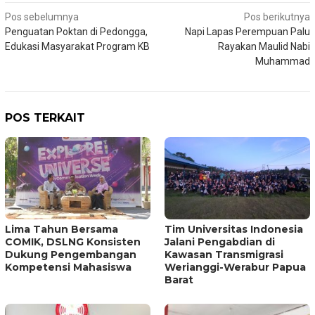
Navigasi
Pos sebelumnya
Pos berikutnya
Penguatan Poktan di Pedongga,
Napi Lapas Perempuan Palu
pos
Edukasi Masyarakat Program KB
Rayakan Maulid Nabi
Muhammad
POS TERKAIT
Lima Tahun Bersama
Tim Universitas Indonesia
COMIK, DSLNG Konsisten
Jalani Pengabdian di
Dukung Pengembangan
Kawasan Transmigrasi
Kompetensi Mahasiswa
Werianggi-Werabur Papua
Barat