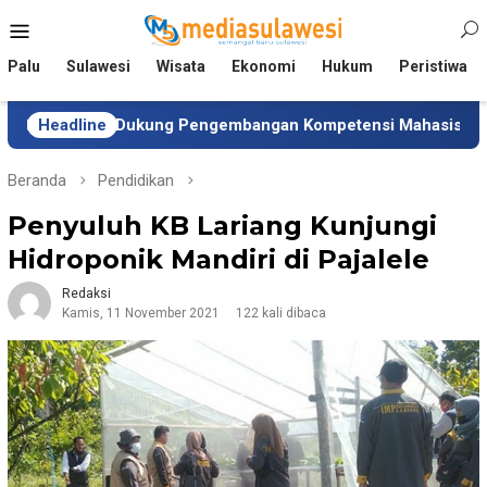
Loncat
Menu
ke
Mobile
konten
Palu
Sulawesi
Wisata
Ekonomi
Hukum
Peristiwa
en Dukung Pengembangan Kompetensi Mahasiswa
Headline
Tim 
Beranda
Pendidikan
Penyuluh KB Lariang Kunjungi
Hidroponik Mandiri di Pajalele
Redaksi
Kamis, 11 November 2021
122 kali dibaca