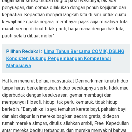
bagaimana setiap urusan begitu pasti waktunya, tak ada
penyuapan, dan semua dilakukan dengan penuh kejujuran dan
kepastian. Kepastian menjadi langkah kita di sini, untuk suatu
kewajiban kepada negara, membayar pajak saja misalnya kita
masih sering di buat tidak pasti, bagaimana dengan hak kita,
pasti selalu dibuat molor”.
Pilihan Redaksi :
Lima Tahun Bersama COMIK, DSLNG
Konsisten Dukung Pengembangan Kompetensi
Mahasiswa
Hal lain menurut beliau, masyarakat Denmark menikmati hidup
tanpa harus berkelimpahan, hidup secukupnya serta tidak mau
diperbudak dengan kesuksesan, gemar membagi dan
mempunyai filosofi, hidup tak perlu kemaruk, tidak hidup
berlebih. ”Banyak kali saya temukan kereta bayi, pakaian bayi
dan alat dapur lain mereka bagikan secara gratis, didepan
rumah mereka simpan, ditulis silahkan ambil, Free. Kepedulian
antar mereka begitu terbangun, dan mereka menyakini bahwa