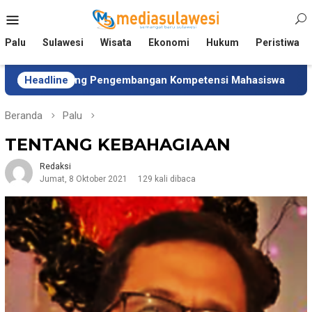
Loncat
Menu
ke
Mobile
konten
Palu
Sulawesi
Wisata
Ekonomi
Hukum
Peristiwa
kung Pengembangan Kompetensi Mahasiswa
Headline
Tim Univer
Beranda
Palu
TENTANG KEBAHAGIAAN
Redaksi
Jumat, 8 Oktober 2021
129 kali dibaca