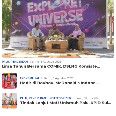
PALU
,
PENDIDIKAN
Kamis, 6 Agustus 2026
Lima Tahun Bersama COMIK, DSLNG Konsiste…
EKONOMI
,
PALU
Rabu, 5 Agustus 2026
Hadir di Baubau, McDonald’s Indone…
PALU
,
PENDIDIKAN
,
UNCATEGORIZED
Jumat, 31 Juli 2026
Tindak Lanjut MoU Unismuh Palu, KPID Sul…