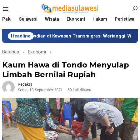
Loncat
Menu
ke
Mobile
konten
Palu
Sulawesi
Wisata
Ekonomi
Hukum
Peristiwa
Pengabdian di Kawasan Transmigrasi Werianggi-Werabur Papua B
Headline
Beranda
Ekonomi
Kaum Hawa di Tondo Menyulap
Limbah Bernilai Rupiah
Redaksi
Senin, 13 September 2021
50 kali dibaca