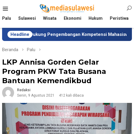
Loncat
Menu
ke
Mobile
konten
Palu
Sulawesi
Wisata
Ekonomi
Hukum
Peristiwa
 Dukung Pengembangan Kompetensi Mahasiswa
Headline
Tim Uni
Beranda
Palu
LKP Annisa Gorden Gelar
Program PKW Tata Busana
Bantuan Kemendikbud
Redaksi
Senin, 9 Agustus 2021
412 kali dibaca