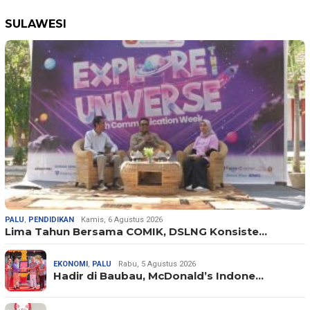
SULAWESI
PALU
,
PENDIDIKAN
Kamis, 6 Agustus 2026
Lima Tahun Bersama COMIK, DSLNG Konsiste…
EKONOMI
,
PALU
Rabu, 5 Agustus 2026
Hadir di Baubau, McDonald’s Indone…