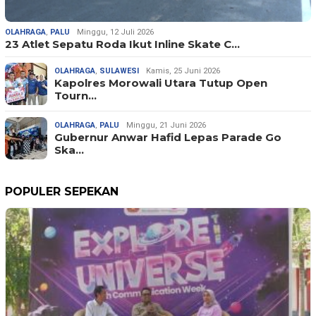
OLAHRAGA
,
PALU
Minggu, 12 Juli 2026
23 Atlet Sepatu Roda Ikut Inline Skate C…
OLAHRAGA
,
SULAWESI
Kamis, 25 Juni 2026
Kapolres Morowali Utara Tutup Open
Tourn…
OLAHRAGA
,
PALU
Minggu, 21 Juni 2026
Gubernur Anwar Hafid Lepas Parade Go
Ska…
POPULER SEPEKAN