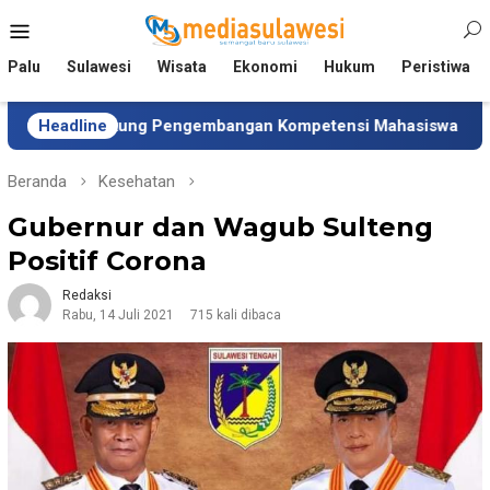
Loncat
Menu
ke
Mobile
konten
Palu
Sulawesi
Wisata
Ekonomi
Hukum
Peristiwa
ukung Pengembangan Kompetensi Mahasiswa
Headline
Tim Unive
Beranda
Kesehatan
Gubernur dan Wagub Sulteng
Positif Corona
Redaksi
Rabu, 14 Juli 2021
715 kali dibaca