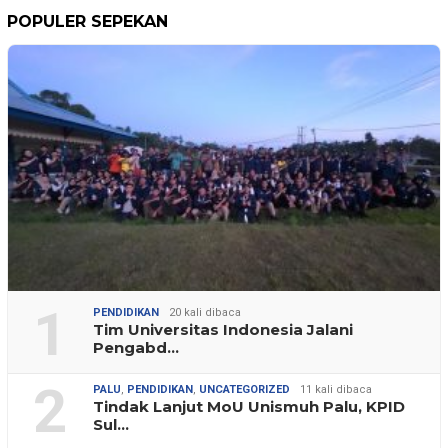
POPULER SEPEKAN
1
PENDIDIKAN
20 kali dibaca
Tim Universitas Indonesia Jalani
Pengabd…
2
PALU
,
PENDIDIKAN
,
UNCATEGORIZED
11 kali dibaca
Tindak Lanjut MoU Unismuh Palu, KPID
Sul…