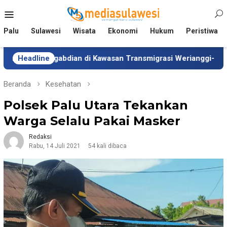
Loncat
Menu
ke
Mobile
konten
Palu
Sulawesi
Wisata
Ekonomi
Hukum
Peristiwa
 Pengabdian di Kawasan Transmigrasi Werianggi-Werabur Papua
Headline
Beranda
Kesehatan
Polsek Palu Utara Tekankan
Warga Selalu Pakai Masker
Redaksi
Rabu, 14 Juli 2021
54 kali dibaca