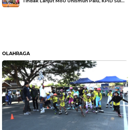
Tindak Lanjut MoU Unismuh Palu, KPID Sul…
OLAHRAGA