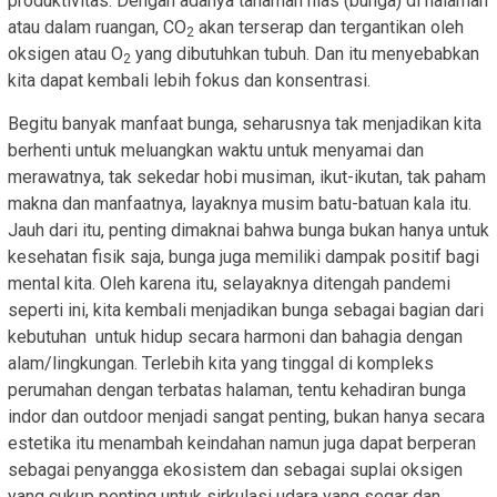
produktivitas. Dengan adanya tanaman hias (bunga) di halaman
atau dalam ruangan, CO
akan terserap dan tergantikan oleh
2
oksigen atau O
yang dibutuhkan tubuh. Dan itu menyebabkan
2
kita dapat kembali lebih fokus dan konsentrasi.
Begitu banyak manfaat bunga, seharusnya tak menjadikan kita
berhenti untuk meluangkan waktu untuk menyamai dan
merawatnya, tak sekedar hobi musiman, ikut-ikutan, tak paham
makna dan manfaatnya, layaknya musim batu-batuan kala itu.
Jauh dari itu, penting dimaknai bahwa bunga bukan hanya untuk
kesehatan fisik saja, bunga juga memiliki dampak positif bagi
mental kita. Oleh karena itu, selayaknya ditengah pandemi
seperti ini, kita kembali menjadikan bunga sebagai bagian dari
kebutuhan untuk hidup secara harmoni dan bahagia dengan
alam/lingkungan. Terlebih kita yang tinggal di kompleks
perumahan dengan terbatas halaman, tentu kehadiran bunga
indor dan outdoor menjadi sangat penting, bukan hanya secara
estetika itu menambah keindahan namun juga dapat berperan
sebagai penyangga ekosistem dan sebagai suplai oksigen
yang cukup penting untuk sirkulasi udara yang segar dan