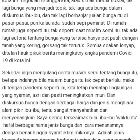
kota ini. Tegoklah tetangga kita, atau simak media sosial, tak
lagi bunga yang menjadi topik, tak lagi ada bunga dalam
diskursus ibu-ibu, dan tak lagi berbanjar jualan bunga itu di
pasar-pasar, pun kalau ada, sudah sepi peminat. Di rumah-
rumah juga seperti itu, tak seperti saat musim semi itu, tak ada
lagi euforia tentang bunga yang tersisa hanya pot putih dengan
tanah yang kering, gersang tak terurus. Semua seakan lenyap,
ditelan hiruk pikuk berita meningkatny angka pandemi Covid-
19 di kota ini.
Sekedar ingin mengulang cerita musim semi tentang bunga itu,
betapa indahnya bila musim bunga itu tak cepat berlalu, maka
di tengah pandemi seperti ini, kita tetap menatap lingkungan
yang nyaman, asri dan pasti meningkatkan imun. Dan
diskursus bunga dengan berbagai harga dan jenis menghiasi
alam pikir ibu-ibu, tentu sangat menyehatkan dan
menyenangkan. Saya sering terkesimak bila ibu-ibu ‘waktu itu’
hafal berbagai nama jenis bunga dan cara menanamnya
dengan benar hingga syarat iklim mikronya. Adalah jenis