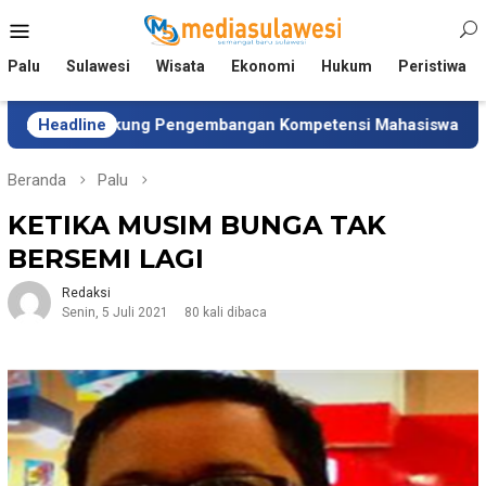
Loncat
Menu
ke
Mobile
konten
Palu
Sulawesi
Wisata
Ekonomi
Hukum
Peristiwa
Dukung Pengembangan Kompetensi Mahasiswa
Headline
Tim Univ
Beranda
Palu
KETIKA MUSIM BUNGA TAK
BERSEMI LAGI
Redaksi
Senin, 5 Juli 2021
80 kali dibaca