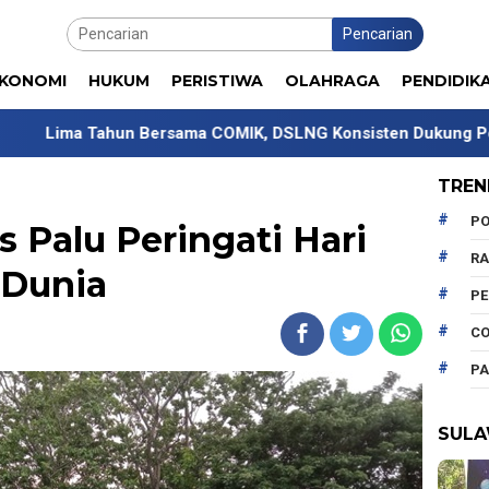
Pencarian
KONOMI
HUKUM
PERISTIWA
OLAHRAGA
PENDIDIK
n Bersama COMIK, DSLNG Konsisten Dukung Pengembangan K
TREN
PO
 Palu Peringati Hari
R
 Dunia
P
CO
PA
SULA