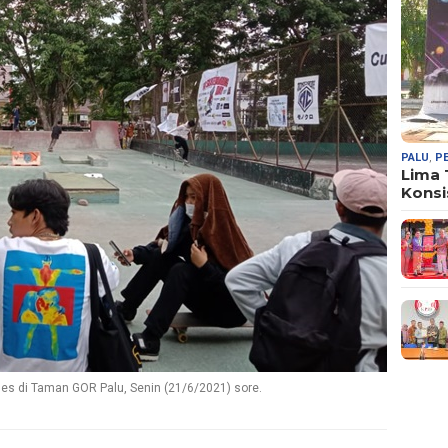
PALU
,
P
Lima
Konsi
es di Taman GOR Palu, Senin (21/6/2021) sore.