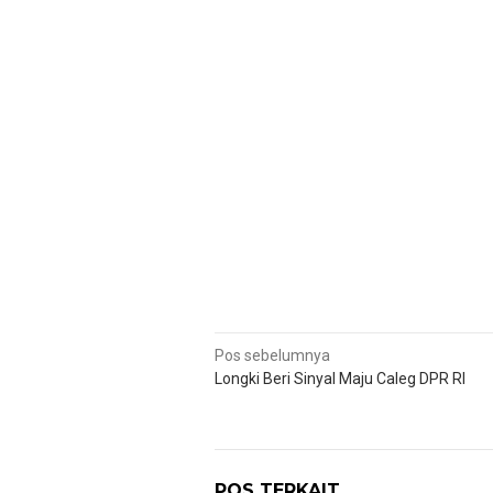
Navigasi
Pos sebelumnya
Longki Beri Sinyal Maju Caleg DPR RI
pos
POS TERKAIT