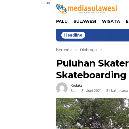
Loncat
tutup
ke
konten
PALU
SULAWESI
WISATA
E
Headline
Lima Tahu
Beranda
Olahraga
Puluhan Skaters
Skateboarding
Redaksi
Senin, 21 Juni 2021
81 kali dibaca