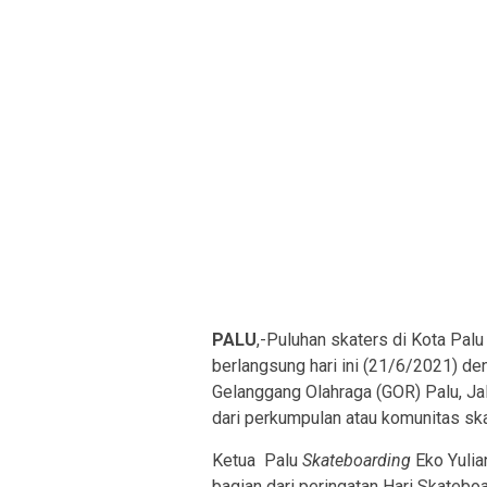
PALU
,-Puluhan skaters di Kota Pal
berlangsung hari ini (21/6/2021) d
Gelanggang Olahraga (GOR) Palu, Ja
dari perkumpulan atau komunitas ska
Ketua Palu
Skateboarding
Eko Yulia
bagian dari peringatan Hari Skatebo