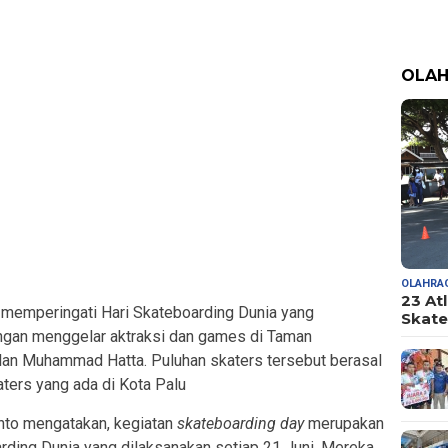
OLA
OLAHRA
23 At
u memperingati Hari Skateboarding Dunia yang
Skate
engan menggelar aktraksi dan games di Taman
lan Muhammad Hatta. Puluhan skaters tersebut berasal
ters yang ada di Kota Palu
nto mengatakan, kegiatan
skateboarding day
merupakan
arding Dunia yang dilaksanakan setiap 21 Juni. Mereka