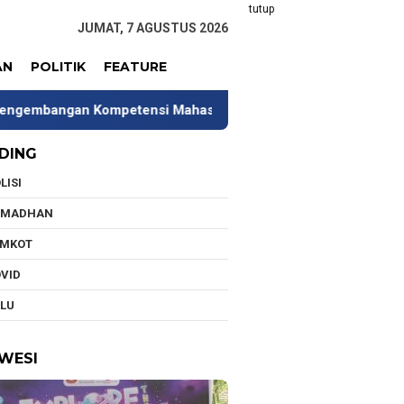
tutup
JUMAT, 7 AGUSTUS 2026
AN
POLITIK
FEATURE
ompetensi Mahasiswa
Tim Universitas Indonesia Jalan
DING
LISI
AMADHAN
EMKOT
VID
LU
WESI