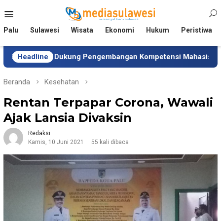
Loncat
Menu
ke
Mobile
konten
Palu
Sulawesi
Wisata
Ekonomi
Hukum
Peristiwa
ten Dukung Pengembangan Kompetensi Mahasiswa
Headline
Tim
Beranda
Kesehatan
Rentan Terpapar Corona, Wawali
Ajak Lansia Divaksin
Redaksi
Kamis, 10 Juni 2021
55 kali dibaca