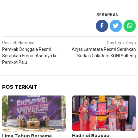
SEBARKAN
Navigasi
Pos sebelumnya
Pos berikutnya
Pemkab Donggala Resmi
Anjas Lamatata Resmi Serahkan
pos
Serahkan Empat Asetnya ke
Berkas Caketum KONI Sulteng
Pemkot Palu
POS TERKAIT
Hadir di Baubau,
Lima Tahun Bersama