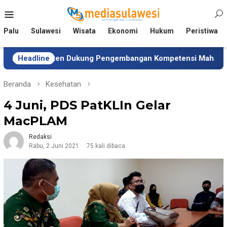
Loncat
Menu
ke
Mobile
konten
Palu
Sulawesi
Wisata
Ekonomi
Hukum
Peristiwa
sisten Dukung Pengembangan Kompetensi Mahasiswa
Headline
Beranda
Kesehatan
4 Juni, PDS PatKLIn Gelar
MacPLAM
Redaksi
Rabu, 2 Juni 2021
75 kali dibaca