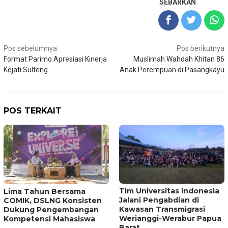
SEBARKAN
Navigasi
Pos sebelumnya
Pos berikutnya
Format Parimo Apresiasi Kinerja
Muslimah Wahdah Khitan 86
pos
Kejati Sulteng
Anak Perempuan di Pasangkayu
POS TERKAIT
Tim Universitas Indonesia
Lima Tahun Bersama
Jalani Pengabdian di
COMIK, DSLNG Konsisten
Kawasan Transmigrasi
Dukung Pengembangan
Werianggi-Werabur Papua
Kompetensi Mahasiswa
Barat