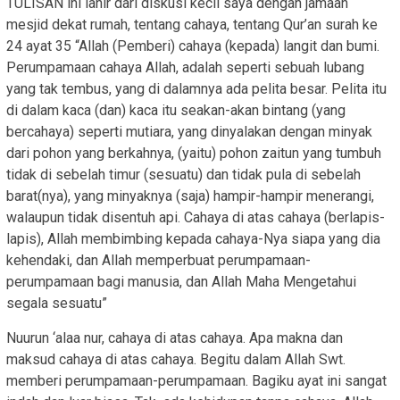
TULISAN ini lahir dari diskusi kecil saya dengan jamaah
mesjid dekat rumah, tentang cahaya, tentang Qur’an surah ke
24 ayat 35 “Allah (Pemberi) cahaya (kepada) langit dan bumi.
Perumpamaan cahaya Allah, adalah seperti sebuah lubang
yang tak tembus, yang di dalamnya ada pelita besar. Pelita itu
di dalam kaca (dan) kaca itu seakan-akan bintang (yang
bercahaya) seperti mutiara, yang dinyalakan dengan minyak
dari pohon yang berkahnya, (yaitu) pohon zaitun yang tumbuh
tidak di sebelah timur (sesuatu) dan tidak pula di sebelah
barat(nya), yang minyaknya (saja) hampir-hampir menerangi,
walaupun tidak disentuh api. Cahaya di atas cahaya (berlapis-
lapis), Allah membimbing kepada cahaya-Nya siapa yang dia
kehendaki, dan Allah memperbuat perumpamaan-
perumpamaan bagi manusia, dan Allah Maha Mengetahui
segala sesuatu”
Nuurun ‘alaa nur, cahaya di atas cahaya. Apa makna dan
maksud cahaya di atas cahaya. Begitu dalam Allah Swt.
memberi perumpamaan-perumpamaan. Bagiku ayat ini sangat