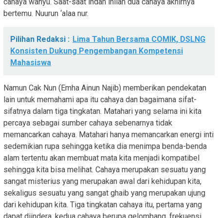
cahaya wahyu. Saat-saat indah inilah dua cahaya akhirnya
bertemu. Nuurun ‘alaa nur.
Pilihan Redaksi :
Lima Tahun Bersama COMIK, DSLNG
Konsisten Dukung Pengembangan Kompetensi
Mahasiswa
Namun Cak Nun (Emha Ainun Najib) memberikan pendekatan
lain untuk memahami apa itu cahaya dan bagaimana sifat-
sifatnya dalam tiga tingkatan. Matahari yang selama ini kita
percaya sebagai sumber cahaya sebenarnya tidak
memancarkan cahaya. Matahari hanya memancarkan energi inti
sedemikian rupa sehingga ketika dia menimpa benda-benda
alam tertentu akan membuat mata kita menjadi kompatibel
sehingga kita bisa melihat. Cahaya merupakan sesuatu yang
sangat misterius yang merupakan awal dari kehidupan kita,
sekaligus sesuatu yang sangat ghaib yang merupakan ujung
dari kehidupan kita. Tiga tingkatan cahaya itu, pertama yang
dapat diindera, kedua cahaya berupa gelombang, frekuensi,