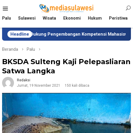
Loncat
Menu
ke
Mobile
konten
Palu
Sulawesi
Wisata
Ekonomi
Hukum
Peristiwa
n Dukung Pengembangan Kompetensi Mahasiswa
Headline
Tim U
Beranda
Palu
BKSDA Sulteng Kaji Pelepasliaran
Satwa Langka
Redaksi
Jumat, 19 November 2021
150 kali dibaca