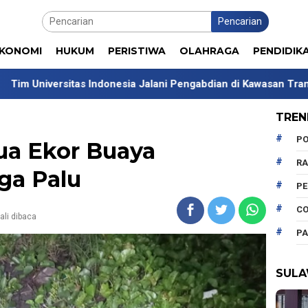
Pencarian
KONOMI
HUKUM
PERISTIWA
OLAHRAGA
PENDIDIK
as Indonesia Jalani Pengabdian di Kawasan Transmigrasi Weria
TREN
PO
a Ekor Buaya
R
ga Palu
P
CO
ali dibaca
PA
SULA