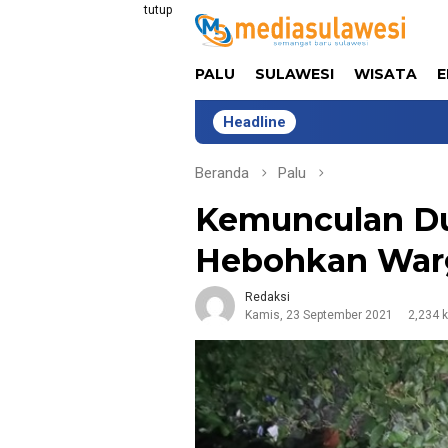
Loncat
tutup
ke
konten
PALU
SULAWESI
WISATA
E
Headline
Tim Universit
Beranda
Palu
Kemunculan Du
Hebohkan War
Redaksi
Kamis, 23 September 2021
2,234 k