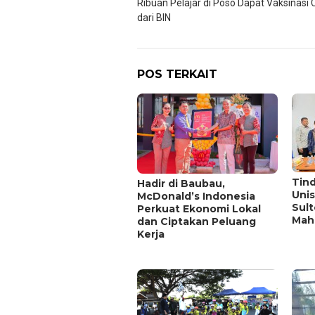
Ribuan Pelajar di Poso Dapat Vaksinasi 
pos
dari BIN
POS TERKAIT
Tin
Hadir di Baubau,
Unis
McDonald’s Indonesia
Sul
Perkuat Ekonomi Lokal
Mah
dan Ciptakan Peluang
Kerja