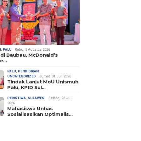
I
,
PALU
Rabu, 5 Agustus 2026
 di Baubau, McDonald’s
ne…
PALU
,
PENDIDIKAN
,
UNCATEGORIZED
Jumat, 31 Juli 2026
Tindak Lanjut MoU Unismuh
Palu, KPID Sul…
PERISTIWA
,
SULAWESI
Selasa, 28 Juli
2026
Mahasiswa Unhas
Sosialisasikan Optimalis…