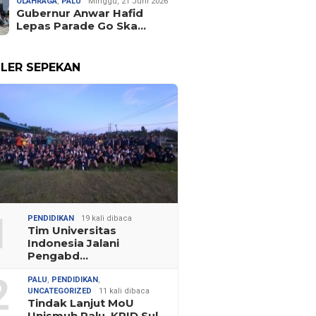
OLAHRAGA
,
PALU
Minggu, 21 Juni 2026
Gubernur Anwar Hafid
Lepas Parade Go Ska…
LER SEPEKAN
1
PENDIDIKAN
19 kali dibaca
Tim Universitas
Indonesia Jalani
Pengabd…
2
PALU
,
PENDIDIKAN
,
UNCATEGORIZED
11 kali dibaca
Tindak Lanjut MoU
Unismuh Palu, KPID Sul…