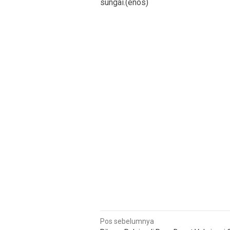
sungai.(enos)
Navigasi
Pos sebelumnya