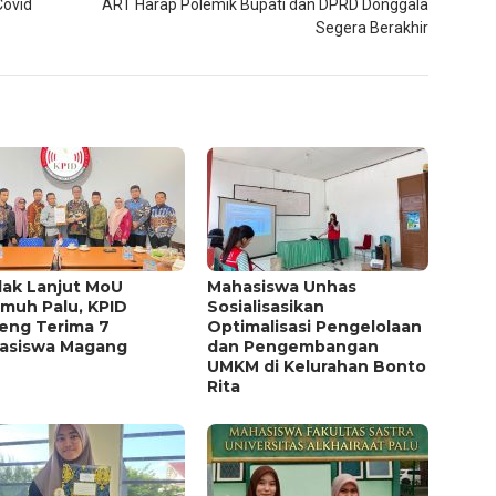
Covid
ART Harap Polemik Bupati dan DPRD Donggala
Segera Berakhir
dak Lanjut MoU
Mahasiswa Unhas
muh Palu, KPID
Sosialisasikan
teng Terima 7
Optimalisasi Pengelolaan
asiswa Magang
dan Pengembangan
UMKM di Kelurahan Bonto
Rita