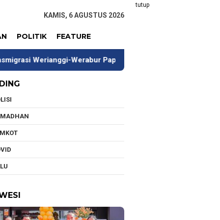
tutup
KAMIS, 6 AGUSTUS 2026
AN
POLITIK
FEATURE
nggi-Werabur Papua Barat
Hadir di Baubau, McDonald’s 
DING
LISI
AMADHAN
EMKOT
VID
LU
WESI