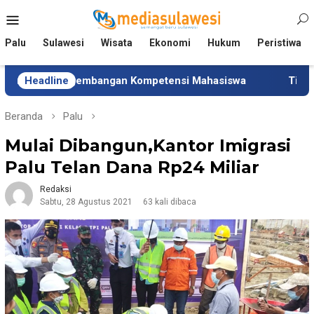
Loncat
Menu
ke
Mobile
konten
Palu
Sulawesi
Wisata
Ekonomi
Hukum
Peristiwa
engembangan Kompetensi Mahasiswa
Headline
Tim Universitas 
Beranda
Palu
Mulai Dibangun,Kantor Imigrasi
Palu Telan Dana Rp24 Miliar
Redaksi
Sabtu, 28 Agustus 2021
63 kali dibaca