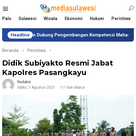
Loncat
Menu
ke
Mobile
konten
Palu
Sulawesi
Wisata
Ekonomi
Hukum
Peristiwa
isten Dukung Pengembangan Kompetensi Mahasiswa
Headline
Ti
Beranda
Peristiwa
Didik Subiyakto Resmi Jabat
Kapolres Pasangkayu
Redaksi
Sabtu, 7 Agustus 2021
111 kali dibaca