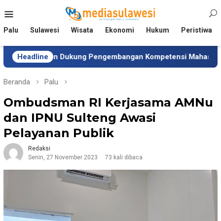
Loncat
Menu
ke
Mobile
konten
Palu
Sulawesi
Wisata
Ekonomi
Hukum
Peristiwa
sten Dukung Pengembangan Kompetensi Mahasiswa
Headline
Ti
Beranda
Palu
Ombudsman RI Kerjasama AMNu
dan IPNU Sulteng Awasi
Pelayanan Publik
Redaksi
Senin, 27 November 2023
73 kali dibaca