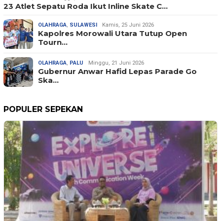
23 Atlet Sepatu Roda Ikut Inline Skate C…
OLAHRAGA
,
SULAWESI
Kamis, 25 Juni 2026
Kapolres Morowali Utara Tutup Open
Tourn…
OLAHRAGA
,
PALU
Minggu, 21 Juni 2026
Gubernur Anwar Hafid Lepas Parade Go
Ska…
POPULER SEPEKAN