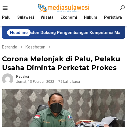
Loncat
Menu
ke
Mobile
konten
Palu
Sulawesi
Wisata
Ekonomi
Hukum
Peristiwa
nsisten Dukung Pengembangan Kompetensi Mahasiswa
Headline
Beranda
Kesehatan
Corona Melonjak di Palu, Pelaku
Usaha Diminta Perketat Prokes
Redaksi
Jumat, 18 Februari 2022
75 kali dibaca