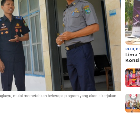
PALU
,
P
Lima
Konsi
ngkayu, mulai memetahkan beberapa program yang akan dikerjakan