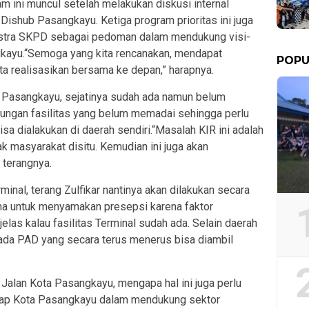
am ini muncul setelah melakukan diskusi internal
Dishub Pasangkayu. Ketiga program prioritas ini juga
nstra SKPD sebagai pedoman dalam mendukung visi-
gkayu.“Semoga yang kita rencanakan, mendapat
POPU
ita realisasikan bersama ke depan,” harapnya.
i Pasangkayu, sejatinya sudah ada namun belum
kungan fasilitas yang belum memadai sehingga perlu
isa dialakukan di daerah sendiri.“Masalah KIR ini adalah
 masyarakat disitu. Kemudian ini juga akan
 terangnya.
nal, terang Zulfikar nantinya akan dilakukan secara
ma untuk menyamakan presepsi karena faktor
elas kalau fasilitas Terminal sudah ada. Selain daerah
uga ada PAD yang secara terus menerus bisa diambil
alan Kota Pasangkayu, mengapa hal ini juga perlu
natap Kota Pasangkayu dalam mendukung sektor