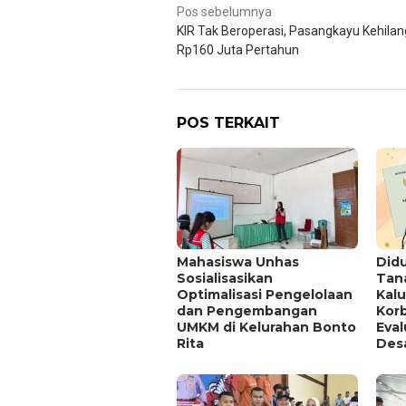
Navigasi
Pos sebelumnya
KIR Tak Beroperasi, Pasangkayu Kehila
pos
Rp160 Juta Pertahun
POS TERKAIT
Mahasiswa Unhas
Didu
Sosialisasikan
Tan
Optimalisasi Pengelolaan
Kal
dan Pengembangan
Kor
UMKM di Kelurahan Bonto
Eva
Rita
Des