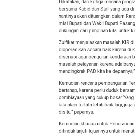
Dikatakan, dari ketiga rencana progr
bersama Kabid dan Staf yang ada di 
nantinya akan dituangkan dalam Re
misi Bupati dan Wakil Bupati Pasan
dukungan dari pimpinan kita, untuk k
Zulfikar menjelaskan masalah KIR d
dioperasikan secara baik karena du
diseriusi agar pengujian kendaraan b
masalah pelayanan karena ada banyak
mendingkrak PAD kita ke depannya,”
Kemudian rencana pembangunan Termi
bertahap, karena perlu duduk bersa
pembiayaan yang cukup besar.“Yang j
kita akan tertata lebih baik lagi, j
disitu,” paparnya.
Kemudian khusus untuk Penerangan J
ditindaklanjuti tujuannya untuk me