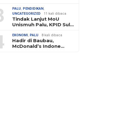
3
PALU
,
PENDIDIKAN
,
UNCATEGORIZED
11 kali dibaca
Tindak Lanjut MoU
Unismuh Palu, KPID Sul…
4
EKONOMI
,
PALU
8 kali dibaca
Hadir di Baubau,
McDonald’s Indone…