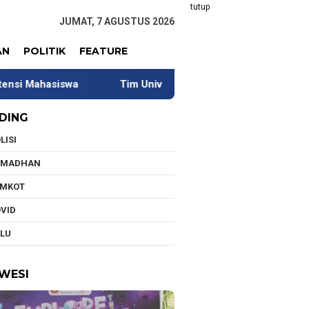
tutup
JUMAT, 7 AGUSTUS 2026
AN
POLITIK
FEATURE
Tim Universitas Indonesia Jalani Pengabdian di Kawasa
DING
LISI
AMADHAN
EMKOT
VID
LU
WESI