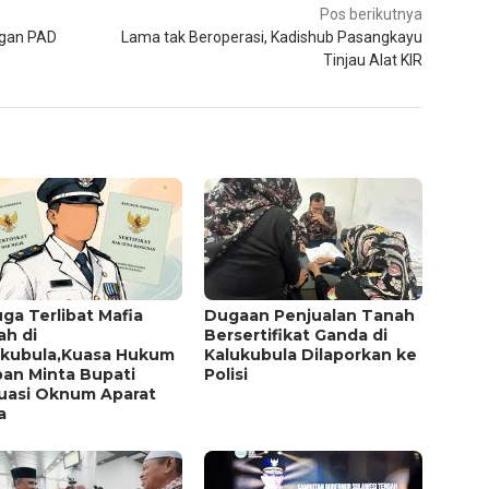
Pos berikutnya
ngan PAD
Lama tak Beroperasi, Kadishub Pasangkayu
Tinjau Alat KIR
ga Terlibat Mafia
Dugaan Penjualan Tanah
ah di
Bersertifikat Ganda di
ukubula,Kuasa Hukum
Kalukubula Dilaporkan ke
ban Minta Bupati
Polisi
luasi Oknum Aparat
a