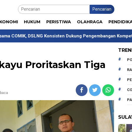
Pencarian
KONOMI
HUKUM
PERISTIWA
OLAHRAGA
PENDIDIK
NG Konsisten Dukung Pengembangan Kompetensi Mahasiswa
TREN
PO
ayu Proritaskan Tiga
R
P
CO
ibaca
PA
SULA