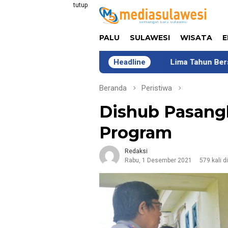
Loncat
tutup
ke
konten
PALU
SULAWESI
WISATA
E
Lima Tahun Bersama COMIK, DSL
Headline
Beranda
Peristiwa
Dishub Pasangk
Program
Redaksi
Rabu, 1 Desember 2021
579 kali d