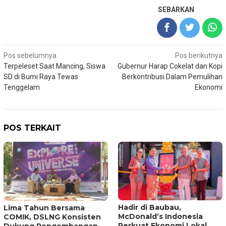
SEBARKAN
Navigasi
Pos sebelumnya
Pos berikutnya
Terpeleset Saat Mancing, Siswa
Gubernur Harap Cokelat dan Kopi
pos
SD di Bumi Raya Tewas
Berkontribusi Dalam Pemulihan
Tenggelam
Ekonomi
POS TERKAIT
Hadir di Baubau,
Lima Tahun Bersama
McDonald’s Indonesia
COMIK, DSLNG Konsisten
Perkuat Ekonomi Lokal