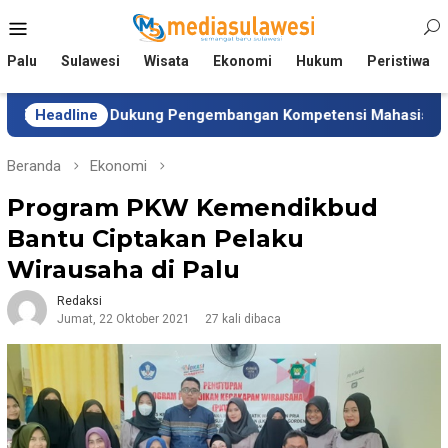
Loncat
Menu
ke
Mobile
konten
Palu
Sulawesi
Wisata
Ekonomi
Hukum
Peristiwa
en Dukung Pengembangan Kompetensi Mahasiswa
Headline
Tim U
Beranda
Ekonomi
Program PKW Kemendikbud
Bantu Ciptakan Pelaku
Wirausaha di Palu
Redaksi
Jumat, 22 Oktober 2021
27 kali dibaca