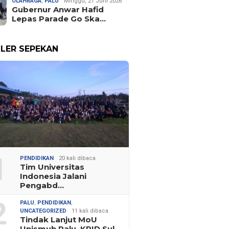
OLAHRAGA
,
PALU
Minggu, 21 Juni 2026
Gubernur Anwar Hafid
Lepas Parade Go Ska…
LER SEPEKAN
1
PENDIDIKAN
20 kali dibaca
Tim Universitas
Indonesia Jalani
Pengabd…
2
PALU
,
PENDIDIKAN
,
UNCATEGORIZED
11 kali dibaca
Tindak Lanjut MoU
Unismuh Palu, KPID Sul…