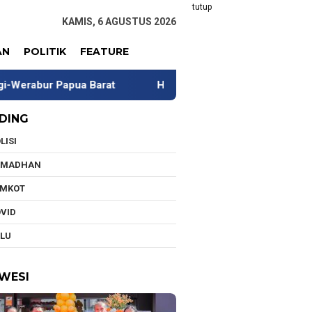
tutup
KAMIS, 6 AGUSTUS 2026
AN
POLITIK
FEATURE
Barat
Hadir di Baubau, McDonald’s Indonesia Perkuat E
DING
LISI
AMADHAN
EMKOT
VID
LU
WESI