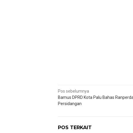
Navigasi
Pos sebelumnya
Bamus DPRD Kota Palu Bahas Ranperd
pos
Persidangan
POS TERKAIT