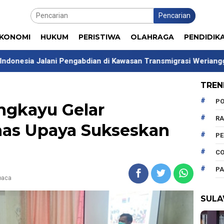
Pencarian
KONOMI
HUKUM
PERISTIWA
OLAHRAGA
PENDIDIK
 Pengabdian di Kawasan Transmigrasi Werianggi-Werabur Papua 
TREN
PO
gkayu Gelar
R
as Upaya Sukseskan
P
CO
PA
ibaca
SULA