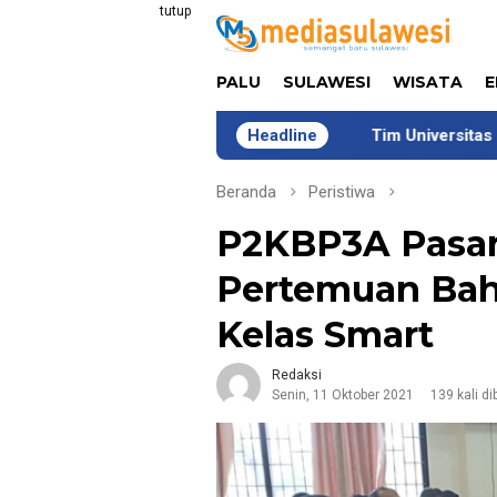
Loncat
tutup
ke
konten
PALU
SULAWESI
WISATA
E
Tim Universitas Indonesia Jalani
Headline
Beranda
Peristiwa
P2KBP3A Pasan
Pertemuan Bah
Kelas Smart
Redaksi
Senin, 11 Oktober 2021
139 kali d