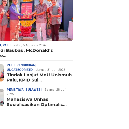
I
,
PALU
Rabu, 5 Agustus 2026
 di Baubau, McDonald’s
ne…
PALU
,
PENDIDIKAN
,
UNCATEGORIZED
Jumat, 31 Juli 2026
Tindak Lanjut MoU Unismuh
Palu, KPID Sul…
PERISTIWA
,
SULAWESI
Selasa, 28 Juli
2026
Mahasiswa Unhas
Sosialisasikan Optimalis…