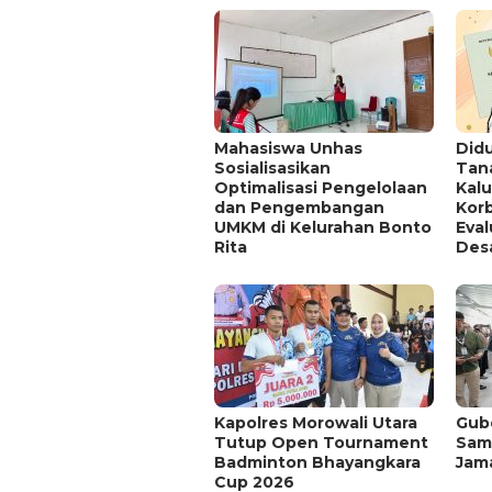
Mahasiswa Unhas
Didu
Sosialisasikan
Tan
Optimalisasi Pengelolaan
Kal
dan Pengembangan
Kor
UMKM di Kelurahan Bonto
Eva
Rita
Des
Kapolres Morowali Utara
Gub
Tutup Open Tournament
Sam
Badminton Bhayangkara
Jama
Cup 2026