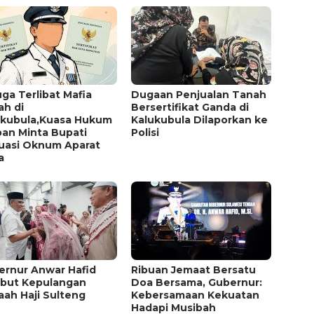
ga Terlibat Mafia
Dugaan Penjualan Tanah
ah di
Bersertifikat Ganda di
ukubula,Kuasa Hukum
Kalukubula Dilaporkan ke
ban Minta Bupati
Polisi
luasi Oknum Aparat
a
ernur Anwar Hafid
Ribuan Jemaat Bersatu
but Kepulangan
Doa Bersama, Gubernur:
ah Haji Sulteng
Kebersamaan Kekuatan
Hadapi Musibah